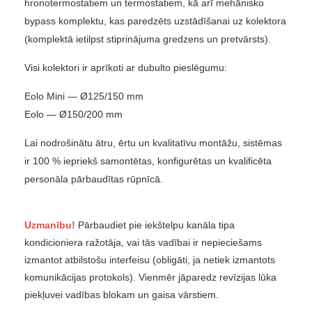
hronotermostatiem un termostatiem, kā arī mehānisko
bypass komplektu, kas paredzēts uzstādīšanai uz kolektora
(komplektā ietilpst stiprinājuma gredzens un pretvārsts).
Visi kolektori ir aprīkoti ar dubulto pieslēgumu:
Eolo Mini — Ø125/150 mm
Eolo — Ø150/200 mm
Lai nodrošinātu ātru, ērtu un kvalitatīvu montāžu, sistēmas
ir 100 % iepriekš samontētas, konfigurētas un kvalificēta
personāla pārbaudītas rūpnīcā.
Uzmanību!
Pārbaudiet pie iekštelpu kanāla tipa
kondicioniera ražotāja, vai tās vadībai ir nepieciešams
izmantot atbilstošu interfeisu (obligāti, ja netiek izmantots
komunikācijas protokols). Vienmēr jāparedz revīzijas lūka
piekļuvei vadības blokam un gaisa vārstiem.