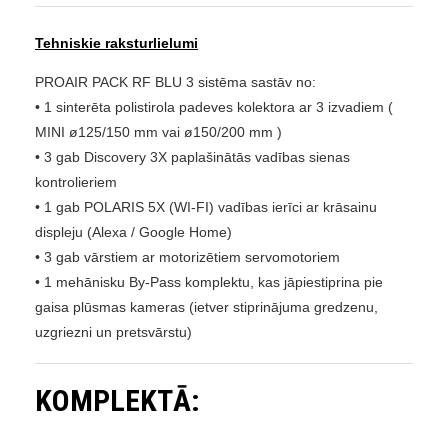
Tehniskie raksturlielumi
PROAIR PACK RF BLU 3 sistēma sastāv no:
• 1 sinterēta polistirola padeves kolektora ar 3 izvadiem (
MINI
ø125/150 mm vai
ø150/200 mm )
• 3 gab Discovery 3X paplašinātās vadības sienas
kontrolieriem
• 1 gab POLARIS 5X (WI-FI) vadības ierīci ar krāsainu
displeju (Alexa / Google Home)
• 3 gab vārstiem ar motorizētiem servomotoriem
• 1 mehānisku By-Pass komplektu, kas jāpiestiprina pie
gaisa plūsmas kameras (ietver stiprinājuma gredzenu,
uzgriezni un pretsvārstu)
KOMPLEKTĀ: