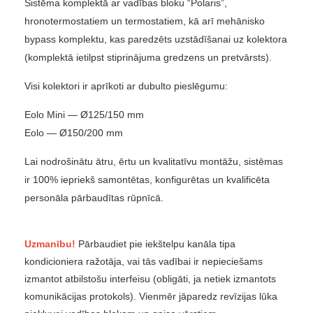
Sistēma komplektā ar vadības bloku “Polaris”,
hronotermostatiem un termostatiem, kā arī mehānisko
bypass komplektu, kas paredzēts uzstādīšanai uz kolektora
(komplektā ietilpst stiprinājuma gredzens un pretvārsts).
Visi kolektori ir aprīkoti ar dubulto pieslēgumu:
Eolo Mini — Ø125/150 mm
Eolo — Ø150/200 mm
Lai nodrošinātu ātru, ērtu un kvalitatīvu montāžu, sistēmas
ir 100% iepriekš samontētas, konfigurētas un kvalificēta
personāla pārbaudītas rūpnīcā.
Uzmanību!
Pārbaudiet pie iekštelpu kanāla tipa
kondicioniera ražotāja, vai tās vadībai ir nepieciešams
izmantot atbilstošu interfeisu (obligāti, ja netiek izmantots
komunikācijas protokols). Vienmēr jāparedz revīzijas lūka