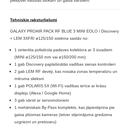
piekļuvei vadības blokam un gaisa vārstiem.
Tehniskie raksturlielumi
GALAXY PROAIR PACK RF BLUE 3 MINI EOLO / Discovery
+ LEM 3XFR/ ø125/150 sistēma sastāv no:
1 sinterēta polistirola padeves kolektora ar 3 izvadiem
(MINI
ø125/150 mm vai
ø150/200 mm)
1 gab Discovery paplašinātās vadības sienas kontrolieri
2 gab LEM RF devēji, kas nosaka zonas temperatūru un
mitruma slieksni
1 gab POLARIS 5X (WI-FI) vadības ierīce ar krāsu
displeju (Alexa / Google Home)
3 gab vārsti ar servomotoriem
1 mehāniskais By-Pass komplekts, kas jāpiestiprina pie
gaisa plūsmas kameras (ietver stiprinājuma gredzena
uzgriezni un pretsvaru)