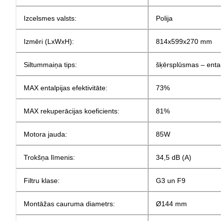
Izcelsmes valsts:
Polija
Izmēri (LxWxH):
814x599x270 mm
Siltummaiņa tips:
šķērsplūsmas – ental
MAX entalpijas efektivitāte:
73%
MAX rekuperācijas koeficients:
81%
Motora jauda:
85W
Trokšņa līmenis:
34,5 dB (A)
Filtru klase:
G3 un F9
Montāžas cauruma diametrs:
Ø144 mm