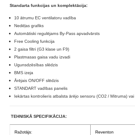
Standarta funkcijas un komplektācija:
10 ātrumu EC ventilatoru vadība
Nedēļas grafiks
Automātiski regulējams By-Pass apvadvārsts
Free Cooling funkcija
2 gaisa filtri (G3 klase un F9)
Plastmasas gaisa vadu izvadi
Ugunsdzēsības slēdzis
BMS izeja
Ārējais ON/OFF slēdzis
STANDART vadības panelis
Iekārtas kontrolieris atbalsta ārējo sensoru (CO2 / Mitruma) vai p
TEHNISKĀ SPECIFIKĀCIJA:
Ražotājs:
Reventon