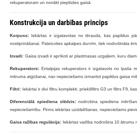
rekuperatoram un nonākt pieplūdes gaisā.
Konstrukcija un darbības princips
Korpuss:
Iekārtas ir izgatavotas no tērauda, kas ​​papildus pā
nostiprināšanai. Pateicoties apkalpes durvīm, tiek nodrošināta ērta
Izvadi:
Gaisa izvadi ir aprīkoti ar plastmasas uzgaļiem, kuru dia
Rekuperators:
Entalpijas rekuperators ir izgatavots no īpaša ma
mitruma atgūšanai, nav nepieciešams izmantot papildus gaisa mitr
Filtri:
Iekārtai ir divi filtru komplekti: priekšfiltrs G3 un filtrs F9, k
Diferenciālā spiediena slēdzis:
nodrošina spiediena mērīšanu 
nepieciešamību. Pirms iekārtas uzstādīšanas, nepieciešams pievie
Gaisa ražības regulācija:
Iekārtas vadība nodrošina 10 ātrumu r