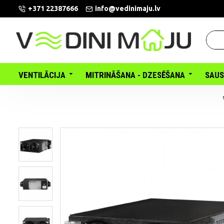
+371 22387666
info@vedinimaju.lv
VENTILĀCIJA
MITRINĀŠANA - DZESĒŠANA
SAUS