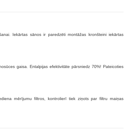
šanai. Iekārtas sānos ir paredzēti montāžas kronšteini iekārtas
nosūces gaisa. Entalpijas efektivitāte pārsniedz 70%! Pateicoties
ena mērījumu filtros, kontrolierī tiek ziņots par filtru maiņas