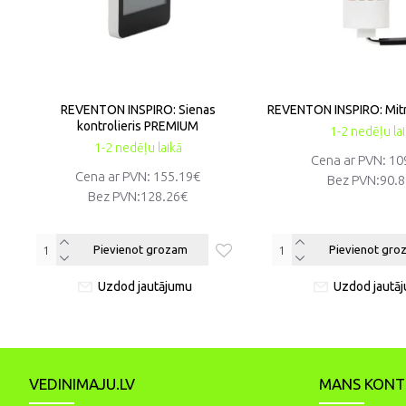
REVENTON INSPIRO: Sienas
REVENTON INSPIRO: Mit
kontrolieris PREMIUM
1-2 nedēļu la
1-2 nedēļu laikā
Cena ar PVN: 10
Cena ar PVN: 155.19€
Bez PVN:
90.
Bez PVN:
128.26€
Pievienot grozam
Pievienot gro
Uzdod jautājumu
Uzdod jautā
VEDINIMAJU.LV
MANS KONT