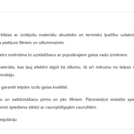
rklātas ar izolējošu materiālu akustisko un termisko īpašību uzlabo
 piekļuve filtriem un siltummainim.
metrs nodrošina to uzstādīšanu ar populārajiem gaisa vadu izmēriem.
teriāla, kas ļauj efektīvi atgūt kā siltumu, tā arī mitrumu no telpas 
inātāju.
as garantē telpām izcilu gaisa kvalitāti.
un salīdzināšanu pirms un pēc filtriem. Pārsniedzot iestatīto spiedi
not spiediena slēdzi ar caurspīdīgajām caurulītēm.
egulāciju