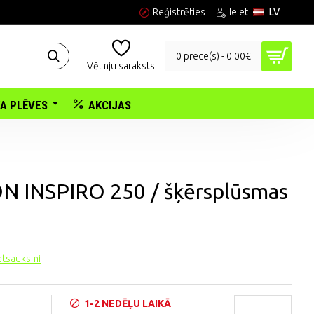
Reģistrēties
Ieiet
LV
0 prece(s) - 0.00€
Vēlmju saraksts
KA PLĒVES
AKCIJAS
 INSPIRO 250 / šķērsplūsmas
 atsauksmi
1-2 NEDĒĻU LAIKĀ