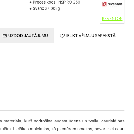
Preces kods:
INSPIRO 250
Svars:
27.00kg
REVENTON
UZDOD JAUTĀJUMU
IELIKT VĒLMJU SARAKSTĀ
la materiāla, kurš nodrošina augsta ūdens un tvaiku caurlaidības
lekulām. Lielākas molekulas, kā piemēram smakas, nevar iziet cauri