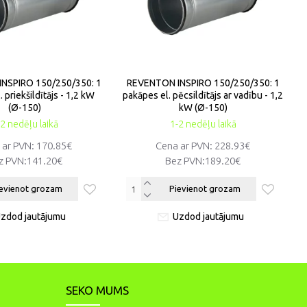
NSPIRO 150/250/350: 1
REVENTON INSPIRO 150/250/350: 1
 priekšildītājs - 1,2 kW
pakāpes el. pēcsildītājs ar vadību - 1,2
(Ø-150)
kW (Ø-150)
2 nedēļu laikā
1-2 nedēļu laikā
 ar PVN: 170.85€
Cena ar PVN: 228.93€
z PVN:
141.20€
Bez PVN:
189.20€
evienot grozam
Pievienot grozam
zdod jautājumu
Uzdod jautājumu
SEKO MUMS