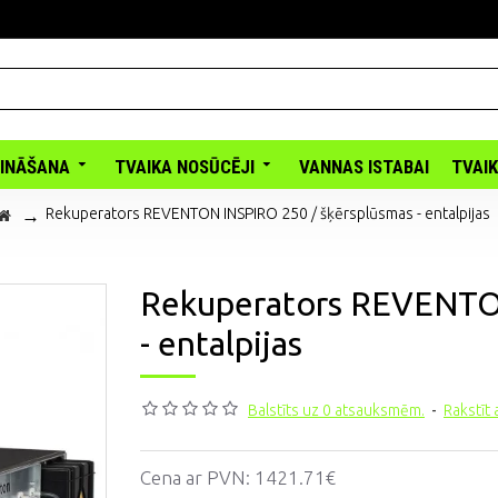
INĀŠANA
TVAIKA NOSŪCĒJI
VANNAS ISTABAI
TVAI
Rekuperators REVENTON INSPIRO 250 / šķērsplūsmas - entalpijas
Rekuperators REVENTON
- entalpijas
Balstīts uz 0 atsauksmēm.
-
Rakstīt
Cena ar PVN:
1421.71€