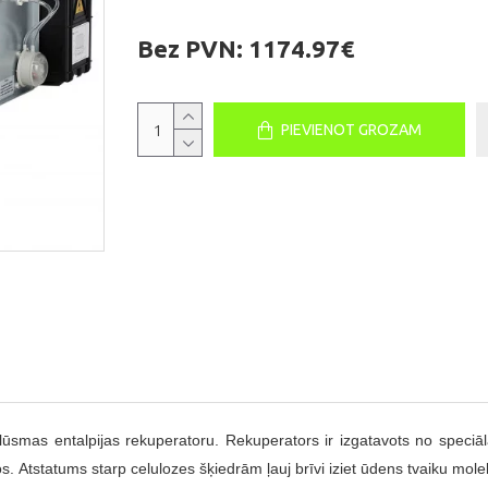
Bez PVN:
1174.97€
PIEVIENOT GROZAM
plūsmas entalpijas rekuperatoru. Rekuperators ir izgatavots no speciā
os.
Atstatums starp celulozes šķiedrām ļauj brīvi iziet ūdens tvaiku mo