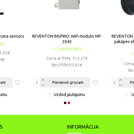
ruma sensors
REVENTON INSPIRO: WiFi modulis MF-
REVENTON I
2043
pakāpes el.
ikā
1-2 nedēļu laikā
9.92€
1-
Cena ar PVN: 113.27€
84€
Cena
Bez PVN:
93.61€
Be
zam
Pievienot grozam
Pi
jumu
Uzdod jautājumu
U
S
INFORMĀCIJA