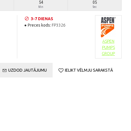
54
05
Min
Sec
3-7 DIENAS
Preces kods:
FP3326
ASPEN
PUMPS
GROUP
UZDOD JAUTĀJUMU
IELIKT VĒLMJU SARAKSTĀ