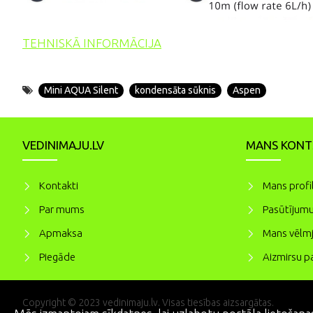
TEHNISKĀ INFORMĀCIJA
Mini AQUA Silent
kondensāta sūknis
Aspen
VEDINIMAJU.LV
MANS KONT
Kontakti
Mans profi
Par mums
Pasūtījumu
Apmaksa
Mans vēlmj
Piegāde
Aizmirsu pa
Copyright © 2023 vedinimaju.lv. Visas tiesības aizsargātas.