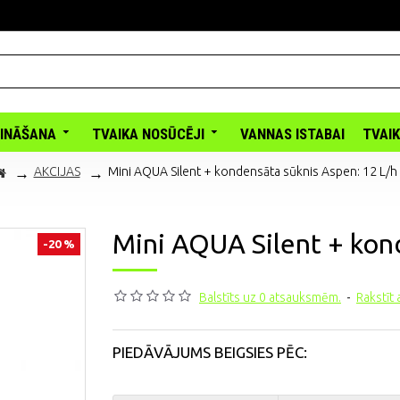
INĀŠANA
TVAIKA NOSŪCĒJI
VANNAS ISTABAI
TVAI
AKCIJAS
Mini AQUA Silent + kondensāta sūknis Aspen: 12 L/h
Mini AQUA Silent + kon
-20 %
Balstīts uz 0 atsauksmēm.
-
Rakstīt
PIEDĀVĀJUMS BEIGSIES PĒC: