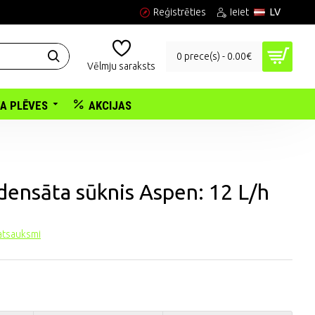
Reģistrēties
Ieiet
LV
0 prece(s) - 0.00€
Vēlmju saraksts
KA PLĒVES
AKCIJAS
densāta sūknis Aspen: 12 L/h
 atsauksmi