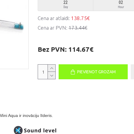
22
02
Day
Hour
Cena ar atlaidi:
138.75€
Cena ar PVN:
173.44€
Bez PVN:
114.67€
PIEVIENOT GROZAM
ini Aqua ir inovāciju līderis.