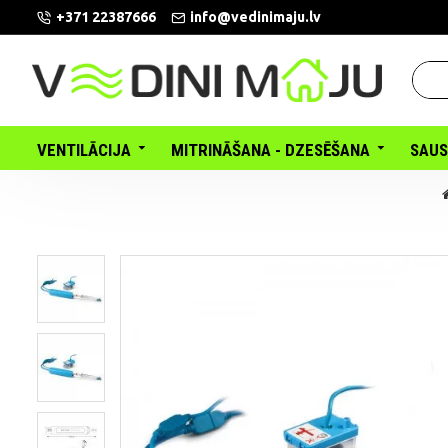
+371 22387666
info@vedinimaju.lv
VENTILĀCIJA
MITRINĀŠANA - DZESĒŠANA
SAUS