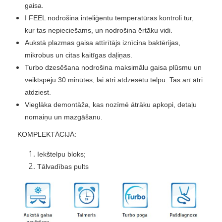
gaisa.
I FEEL nodrošina inteliģentu temperatūras kontroli tur,
kur tas nepieciešams, un nodrošina ērtāku vidi.
Aukstā plazmas gaisa attīrītājs iznīcina baktērijas,
mikrobus un citas kaitīgas daļiņas.
Turbo dzesēšana nodrošina maksimālu gaisa plūsmu un
veiktspēju 30 minūtes, lai ātri atdzesētu telpu. Tas arī ātri
atdziest.
Vieglāka demontāža, kas nozīmē ātrāku apkopi, detaļu
nomaiņu un mazgāšanu.
KOMPLEKTĀCIJĀ:
Iekštelpu bloks;
Tālvadības pults