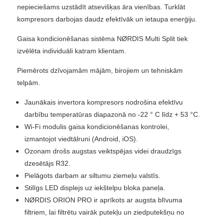
nepieciešams uzstādīt atsevišķas āra vienības. Turklāt
kompresors darbojas daudz efektīvāk un ietaupa enerģiju.
Gaisa kondicionēšanas sistēma NØRDIS Multi Split tiek
izvēlēta individuāli katram klientam.
Piemērots dzīvojamām mājām, birojiem un tehniskām
telpām.
Jaunākais invertora kompresors nodrošina efektīvu
darbību temperatūras diapazonā no -22 ° C līdz + 53 °C.
Wi-Fi modulis gaisa kondicionēšanas kontrolei,
izmantojot viedtālruni (Android, iOS).
Ozonam drošs augstas veiktspējas videi draudzīgs
dzesētājs R32.
Pielāgots darbam ar siltumu ziemeļu valstīs.
Stilīgs LED displejs uz iekštelpu bloka paneļa.
NØRDIS ORION PRO ir aprīkots ar augsta blīvuma
filtriem, lai filtrētu vairāk putekļu un ziedputekšņu no