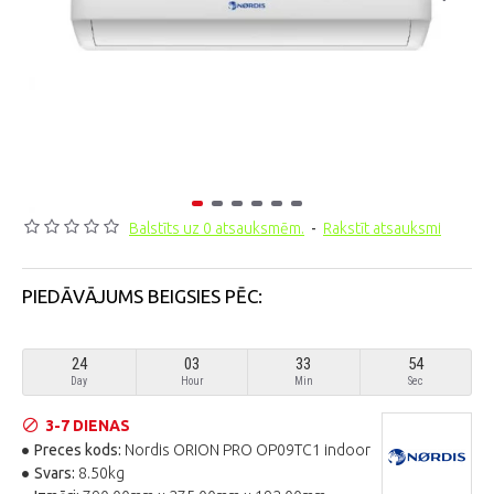
Balstīts uz 0 atsauksmēm.
-
Rakstīt atsauksmi
PIEDĀVĀJUMS BEIGSIES PĒC:
24
03
33
53
Day
Hour
Min
Sec
3-7 DIENAS
Preces kods:
Nordis ORION PRO OP09TC1 indoor
Svars:
8.50kg