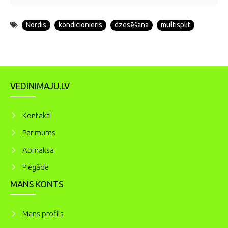
Nordis
kondicionieris
dzesēšana
multisplit
VEDINIMAJU.LV
Kontakti
Par mums
Apmaksa
Piegāde
MANS KONTS
Mans profils