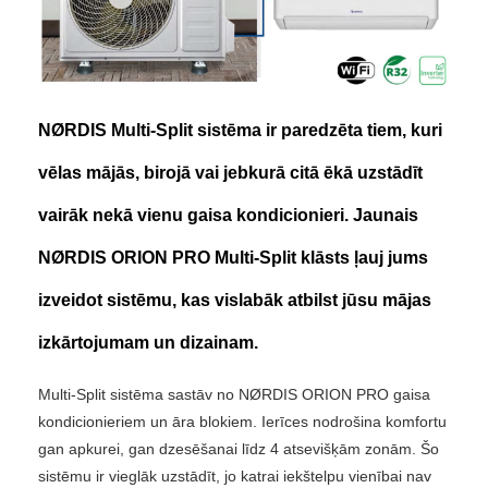
NØRDIS Multi-Split sistēma ir paredzēta tiem, kuri
vēlas mājās, birojā vai jebkurā citā ēkā uzstādīt
vairāk nekā vienu gaisa kondicionieri. Jaunais
NØRDIS ORION PRO Multi-Split klāsts ļauj jums
izveidot sistēmu, kas vislabāk atbilst jūsu mājas
izkārtojumam un dizainam.
Multi-Split sistēma sastāv no NØRDIS ORION PRO gaisa
kondicionieriem un āra blokiem. Ierīces nodrošina komfortu
gan apkurei, gan dzesēšanai līdz 4 atsevišķām zonām. Šo
sistēmu ir vieglāk uzstādīt, jo katrai iekštelpu vienībai nav