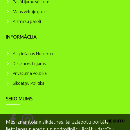
Pasūtījumu vēsture
Mans vēlmju grozs
Aizmirsu paroli
INFORMĀCIJA
Atgriešanas Noteikumi
Distances Līgums
Privātuma Politika
Sīkdatņu Politika
SEKO MUMS
PIEKRĪTU
Mēs izmantojam sīkdatnes, lai uzlabotu portāla
lietošanas pieredzi un nodrošinātu ērtāku darbību.