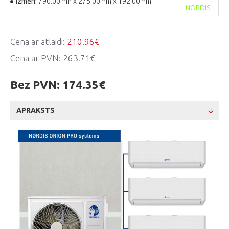
Izmēri:
790.00mm x 275.00mm x 192.00mm
NORDIS
Cena ar atlaidi:
210.96€
Cena ar PVN:
263.71€
Bez PVN:
174.35€
APRAKSTS