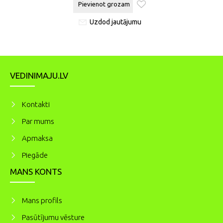
Pievienot grozam
Uzdod jautājumu
VEDINIMAJU.LV
Kontakti
Par mums
Apmaksa
Piegāde
MANS KONTS
Mans profils
Pasūtījumu vēsture