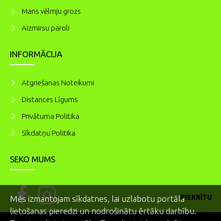
Mans vēlmju grozs
Aizmirsu paroli
INFORMĀCIJA
Atgriešanas Noteikumi
Distances Līgums
Privātuma Politika
Sīkdatņu Politika
SEKO MUMS
PIEKRĪTU
Mēs izmantojam sīkdatnes, lai uzlabotu portāla
lietošanas pieredzi un nodrošinātu ērtāku darbību.