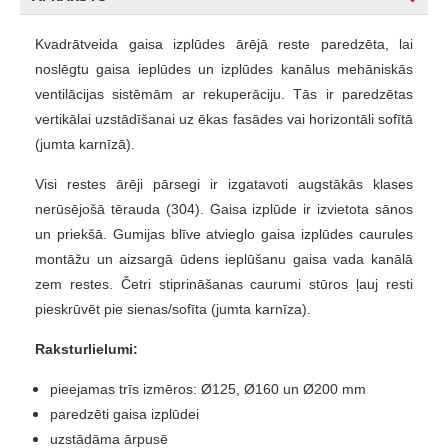
Kvadrātveida gaisa izplūdes ārējā reste paredzēta, lai
noslēgtu gaisa ieplūdes un izplūdes kanālus mehāniskās
ventilācijas sistēmām ar rekuperāciju. Tās ir paredzētas
vertikālai uzstādīšanai uz ēkas fasādes vai horizontāli sofītā
(jumta karnīzā).
Visi restes ārēji pārsegi ir izgatavoti augstākās klases
nerūsējošā tērauda (304). Gaisa izplūde ir izvietota sānos
un priekšā. Gumijas blīve atvieglo gaisa izplūdes caurules
montāžu un aizsargā ūdens ieplūšanu gaisa vada kanālā
zem restes. Četri stiprināšanas caurumi stūros ļauj resti
pieskrūvēt pie sienas/sofīta (jumta karnīza).
Raksturlielumi:
pieejamas trīs izmēros: Ø125, Ø160 un Ø200 mm
paredzēti gaisa izplūdei
uzstādāma ārpusē