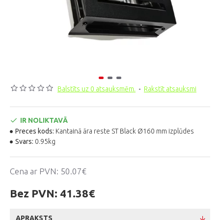
Balstīts uz 0 atsauksmēm.
-
Rakstīt atsauksmi
IR NOLIKTAVĀ
Preces kods:
Kantainā āra reste ST Black Ø160 mm izplūdes
Svars:
0.95kg
Cena ar PVN:
50.07€
Bez PVN:
41.38€
APRAKSTS