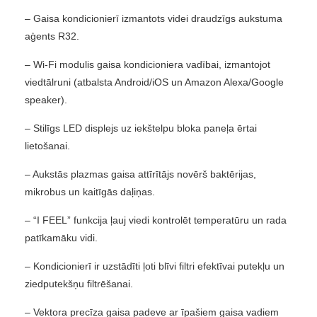
– Gaisa kondicionierī izmantots videi draudzīgs aukstuma
aģents R32.
– Wi-Fi modulis gaisa kondicioniera vadībai, izmantojot
viedtālruni (atbalsta Android/iOS un Amazon Alexa/Google
speaker).
– Stilīgs LED displejs uz iekštelpu bloka paneļa ērtai
lietošanai.
– Aukstās plazmas gaisa attīrītājs novērš baktērijas,
mikrobus un kaitīgās daļiņas.
– “I FEEL” funkcija ļauj viedi kontrolēt temperatūru un rada
patīkamāku vidi.
– Kondicionierī ir uzstādīti ļoti blīvi filtri efektīvai putekļu un
ziedputekšņu filtrēšanai.
– Vektora precīza gaisa padeve ar īpašiem gaisa vadiem