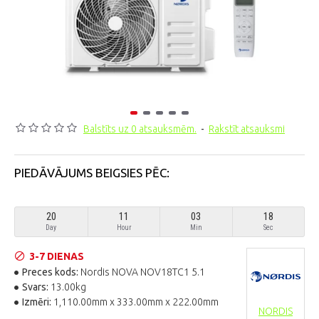
Balstīts uz 0 atsauksmēm.
-
Rakstīt atsauksmi
PIEDĀVĀJUMS BEIGSIES PĒC:
20
11
03
17
Day
Hour
Min
Sec
3-7 DIENAS
Preces kods:
Nordis NOVA NOV18TC1 5.1
Svars:
13.00kg
Izmēri:
1,110.00mm x 333.00mm x 222.00mm
NORDIS