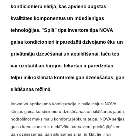
kondicionieru sērija, kas apvieno augstas
kvalitātes komponentus un mūsdienīgas
tehnoloģijas. “Split” tipa invertora tipa NOVA
gaisa kondicionieri ir paredzēti dzīvojamo ēku un
privātmāju dzesēšanai un apsildīšanai, taču tos
var uzstādīt arī birojos. Iekārtas ir paredzētas
telpu mikroklimata kontrolei gan dzesēšanas, gan
sildīšanas režīmā.
Inovatīvā aprīkojuma konfigurācija ir palielinājusi NOVA
sērijas gaisa kondicionieru dzesēšanas un sildīšanas jaudu,
nodrošinot maksimālu komfortu jebkurā telpā. NOVA sērijas
gaisa kondicionieri ir efektīvāki par saviem priekšgājējiem
gan dzesēšanas, gan sildīšanas ziņā, turklāt tie ir arī