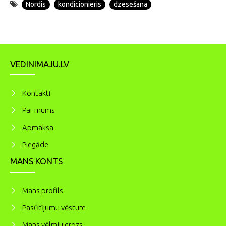
Nordis
kondicionieris
dzesēšana
VEDINIMAJU.LV
Kontakti
Par mums
Apmaksa
Piegāde
MANS KONTS
Mans profils
Pasūtījumu vēsture
Mans vēlmju grozs