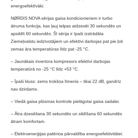
energoefektīvāki.
NØRDIS NOVA sērijas gaisa kondicionieriem ir turbo
ātruma funkcija, kas ļauj telpas atdzesēt 30 sekundēs un
apsildīt 60 sekundēs. Šī sērija ir īpaši izstrādāta
Ziemeļvalstu iedzīvotājiem un efektīvi darbojas pat pie ļoti
zemas āra temperatūras līdz pat -25 °C.
– Jaunākais invertora kompresors efektīvi darbojas
temperatūrā no -25 °C līdz +53 °C.
– Īpaši kluss: zems trokšņa līmenis – tikai 22 dB, gandrīz
nav dzirdams.
– Viedā gaisa plūsmas kontrole pielāgotai gaisa sadalei.
– Ātra dzesēšana 30 sekundēs un sildīšana 60 sekundēs
ātram komfortam.
– Elektroenerģijas patēriņa pārvaldība energoefektivitātei.