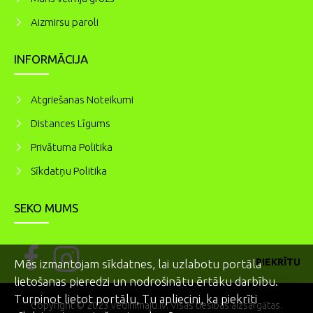
Aizmirsu paroli
INFORMĀCIJA
Atgriešanas Noteikumi
Distances Līgums
Privātuma Politika
Sīkdatņu Politika
SEKO MUMS
PIEKRĪTU
Mēs izmantojam sīkdatnes, lai uzlabotu portāla
lietošanas pieredzi un nodrošinātu ērtāku darbību.
Turpinot lietot portālu, Tu apliecini, ka piekrīti
Copyright © 2023 vedinimaju.lv. Visas tiesības aizsargātas.