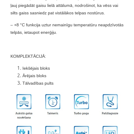
ļauj piegādāt gaisu lielā attālumā, nodrošinot, ka vēss vai
silts gaiss sasniedz pat vistālākos telpas nostūrus.
– +8 °C funkcija uztur nemainīgu temperatūru neapdzīvotās
telpās, ietaupot enerģiju.
KOMPLEKTĀCIJĀ:
Iekšējais bloks
Ārējais bloks
Tālvadības pults