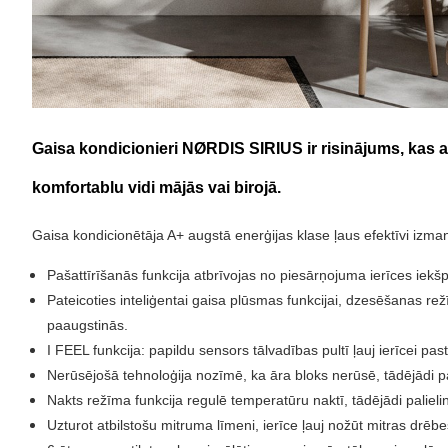
Gaisa kondicionieri NØRDIS SIRIUS ir risinājums, kas adr
komfortablu vidi mājās vai birojā.
Gaisa kondicionētāja A+ augstā enerģijas klase ļaus efektīvi izma
Pašattīrīšanās funkcija atbrīvojas no piesārņojuma ierīces ie
Pateicoties inteliģentai gaisa plūsmas funkcijai, dzesēšanas r
paaugstinās.
I FEEL funkcija: papildu sensors tālvadības pultī ļauj ierīcei pa
Nerūsējošā tehnoloģija nozīmē, ka āra bloks nerūsē, tādējādi p
Nakts režīma funkcija regulē temperatūru naktī, tādējādi palie
Uzturot atbilstošu mitruma līmeni, ierīce ļauj nožūt mitras drēbes