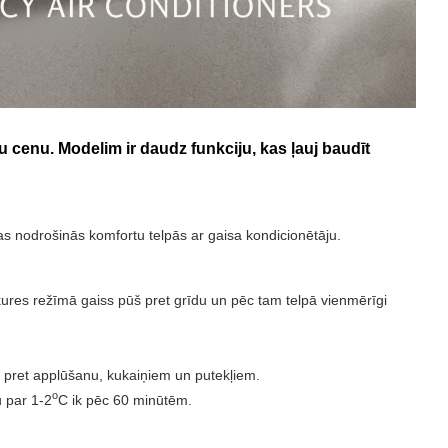
gu cenu. Modelim ir daudz funkciju, kas ļauj baudīt
kas nodrošinās komfortu telpās ar gaisa kondicionētāju.
kures režīmā gaiss pūš pret grīdu un pēc tam telpā vienmērīgi
ā pret applūšanu, kukaiņiem un putekļiem.
o
u par 1-2
C ik pēc 60 minūtēm.