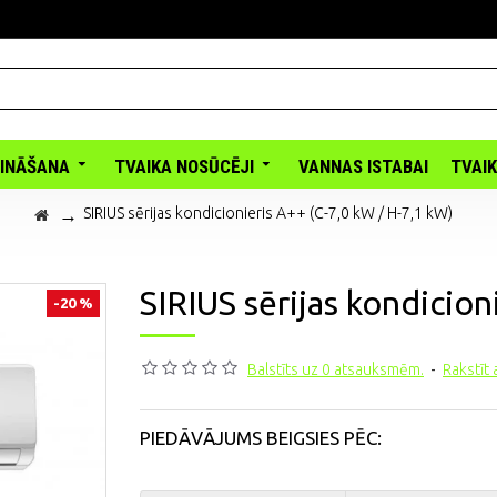
INĀŠANA
TVAIKA NOSŪCĒJI
VANNAS ISTABAI
TVAI
SIRIUS sērijas kondicionieris A++ (C-7,0 kW / H-7,1 kW)
SIRIUS sērijas kondicion
-20 %
Balstīts uz 0 atsauksmēm.
-
Rakstīt
PIEDĀVĀJUMS BEIGSIES PĒC: