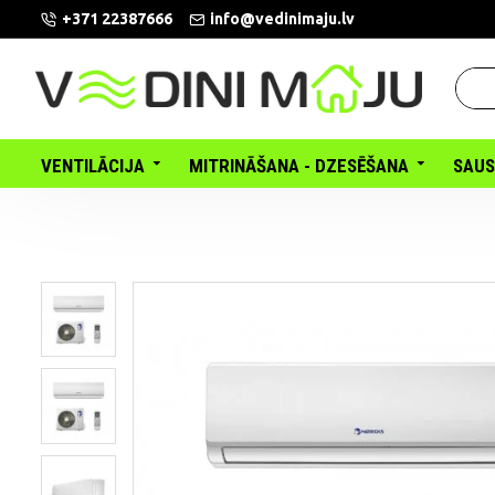
+371 22387666
info@vedinimaju.lv
VENTILĀCIJA
MITRINĀŠANA - DZESĒŠANA
SAUS