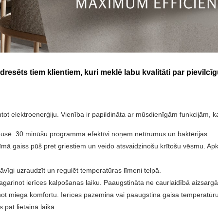
esēts tiem klientiem, kuri meklē labu kvalitāti par pievilcī
ntot elektroenerģiju. Vienība ir papildināta ar mūsdienīgām funkcijām, 
kšpusē. 30 minūšu programma efektīvi noņem netīrumus un baktērijas.
ežīmā gaiss pūš pret griestiem un veido atsvaidzinošu krītošu vēsmu. Ap
stāvīgi uzraudzīt un regulēt temperatūras līmeni telpā.
agarinot ierīces kalpošanas laiku. Paaugstināta ne caurlaidībā aizsarg
linot miega komfortu. Ierīces pazemina vai paaugstina gaisa temperatūr
 pat lietainā laikā.