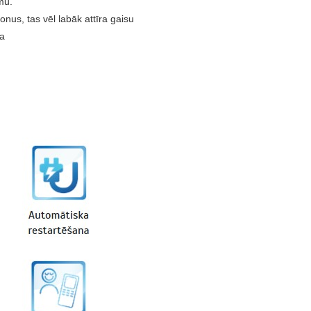
mu.
onus, tas vēl labāk attīra gaisu
ja