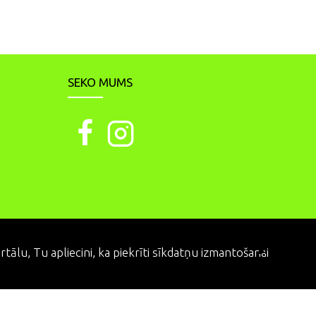
SEKO MUMS
PIEKRĪTU
ālu, Tu apliecini, ka piekrīti sīkdatņu izmantošanai