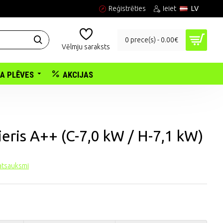
Reģistrēties
Ieiet
LV
0 prece(s) - 0.00€
Vēlmju saraksts
KA PLĒVES
AKCIJAS
ieris A++ (C-7,0 kW / H-7,1 kW)
 atsauksmi