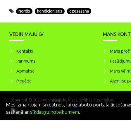
Nordis
kondicionieris
dzesēšana
VEDINIMAJU.LV
MANS KONT
Kontakti
Mans profi
Par mums
Pasūtījumu
Apmaksa
Mans vēlmj
Piegāde
Aizmirsu pa
Copyright © 2023 vedinimaju.lv. Visas tiesības aizsargātas.
Mēs izmantojam sīkdatnes, lai uzlabotu portāla lietošanas
saskaņā ar
sīkdatņu noteikumiem
.