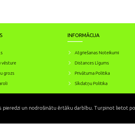
S
INFORMĀCIJA
ls
Atgriešanas Noteikumi
 vēsture
Distances Līgums
u grozs
Privātuma Politika
roli
Sīkdatņu Politika
 pieredzi un nodrošinātu ērtāku darbību. Turpinot lietot port