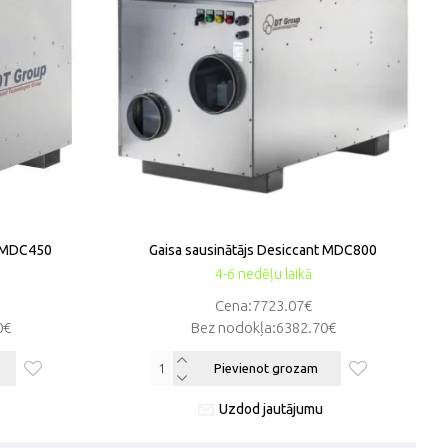
t MDC450
Gaisa sausinātājs Desiccant MDC800
4-6 nedēļu laikā
Cena:7723.07€
0€
Bez nodokļa:6382.70€
Pievienot grozam
Uzdod jautājumu