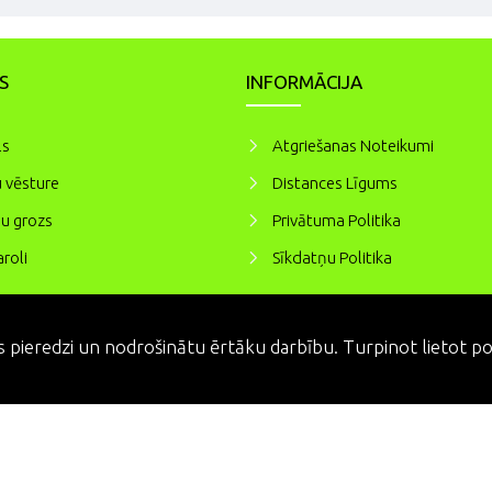
S
INFORMĀCIJA
ls
Atgriešanas Noteikumi
 vēsture
Distances Līgums
u grozs
Privātuma Politika
roli
Sīkdatņu Politika
 pieredzi un nodrošinātu ērtāku darbību. Turpinot lietot port