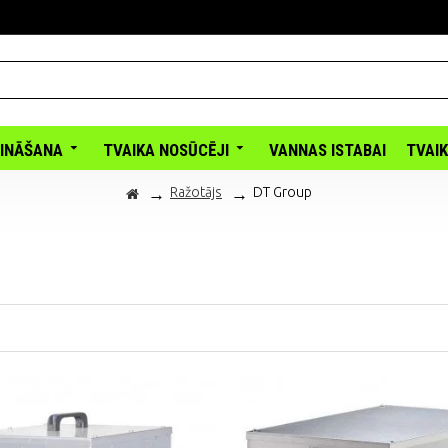
INĀŠANA
TVAIKA NOSŪCĒJI
VANNAS ISTABAI
TVAI
Ražotājs
DT Group