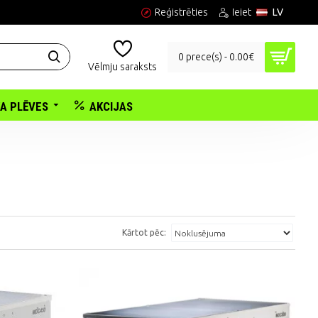
Reģistrēties
Ieiet
LV
0 prece(s) - 0.00€
Vēlmju saraksts
KA PLĒVES
AKCIJAS
Kārtot pēc: