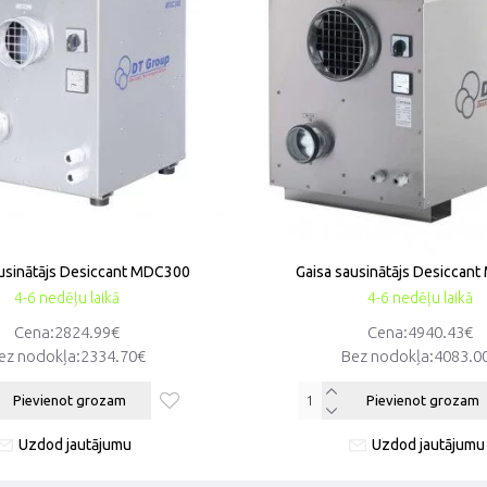
ausinātājs Desiccant MDC300
Gaisa sausinātājs Desiccan
4-6 nedēļu laikā
4-6 nedēļu laikā
Cena:2824.99€
Cena:4940.43€
ez nodokļa:2334.70€
Bez nodokļa:4083.0
Pievienot grozam
Pievienot grozam
Uzdod jautājumu
Uzdod jautājumu