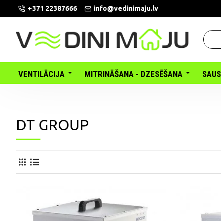
+371 22387666
info@vedinimaju.lv
VENTILĀCIJA
MITRINĀŠANA - DZESĒŠANA
SAUS
DT GROUP