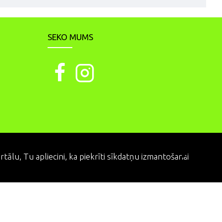
SEKO MUMS
PIEKRĪTU
ālu, Tu apliecini, ka piekrīti sīkdatņu izmantošanai