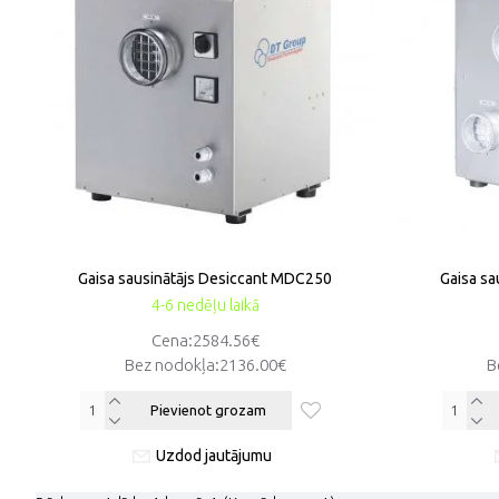
Gaisa sausinātājs Desiccant MDC250
Gaisa s
4-6 nedēļu laikā
Cena:2584.56€
Bez nodokļa:2136.00€
B
Pievienot grozam
Uzdod jautājumu