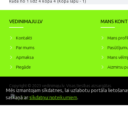
Rāda no 1 līdz 4 kopā 4 (Kopā lapu - 1)
VEDINIMAJU.LV
MANS KONT
Kontakti
Mans profi
Par mums
Pasūtījumu
Apmaksa
Mans vēlmj
Piegāde
Aizmirsu pa
Copyright © 2023 vedinimaju.lv. Visas tiesības aizsargātas.
Mēs izmantojam sīkdatnes, lai uzlabotu portāla lietošanas
saskaņā ar
sīkdatņu noteikumiem
.