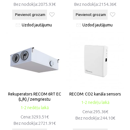
Bez nodokļa:2075.93€
Bez nodokļa:2154.36€
Pievienot grozam
Pievienot grozam
Uzdod jautājumu
Uzdod jautājumu
Rekuperators RECOM 6RT EC
RECOM: CO2 kanāla sensors
(L/K) / zemgriestu
1-2 nedēļu laikā
1-2 nedēļu laikā
Cena:295.36€
Cena:3293.51€
Bez nodokļa:244.10€
Bez nodokļa:2721.91€