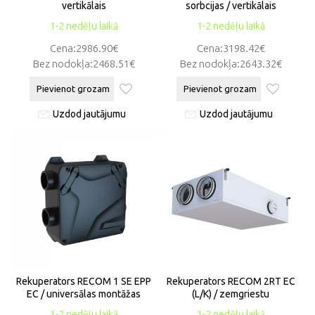
vertikālais
sorbcijas / vertikālais
1-2 nedēļu laikā
1-2 nedēļu laikā
Cena:2986.90€
Cena:3198.42€
Bez nodokļa:2468.51€
Bez nodokļa:2643.32€
Pievienot grozam
Pievienot grozam
Uzdod jautājumu
Uzdod jautājumu
Rekuperators RECOM 1 SE EPP
Rekuperators RECOM 2RT EC
EC / universālas montāžas
(L/K) / zemgriestu
1-2 nedēļu laikā
1-2 nedēļu laikā