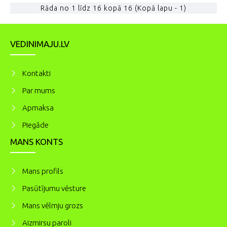
Rāda no 1 līdz 16 kopā 16 (Kopā lapu - 1)
VEDINIMAJU.LV
Kontakti
Par mums
Apmaksa
Piegāde
MANS KONTS
Mans profils
Pasūtījumu vēsture
Mans vēlmju grozs
Aizmirsu paroli