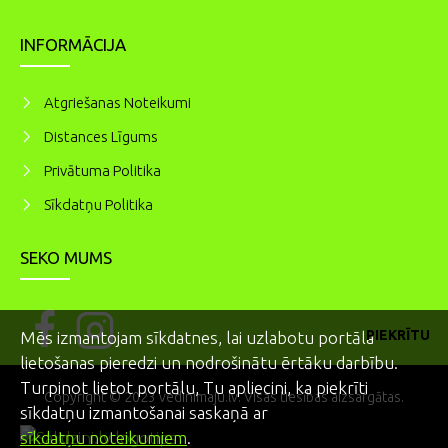
INFORMĀCIJA
Atgriešanas Noteikumi
Distances Līgums
Privātuma Politika
Sīkdatņu Politika
SEKO MUMS
PIEKRĪTU
Mēs izmantojam sīkdatnes, lai uzlabotu portāla
lietošanas pieredzi un nodrošinātu ērtāku darbību.
Turpinot lietot portālu, Tu apliecini, ka piekrīti
Copyright © 2023 vedinimaju.lv. Visas tiesības aizsargātas.
sīkdatņu izmantošanai saskaņā ar
sīkdatņu noteikumiem
.