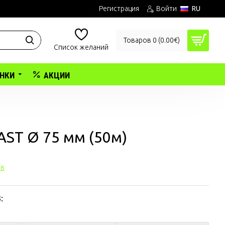
Регистрация
Войти
RU
Товаров 0 (0.00€)
Список желаний
ЁНКИ
АКЦИИ
AST Ø 75 мм (50м)
ыв
: