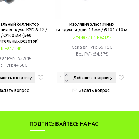
сальный kоллектор
Изоляция эластичных
ния воздуха KPD 8-12 /
воздуховодов: 25 мм / Ø102 / 10 м
 / Ø160 мм (Без
В течение 1 недели
ительных розеток)
Cena ar PVN: 66.15€
В наличии
Без PVN:
54.67€
 ar PVN: 53.94€
з PVN:
44.58€
авить в корзину
Добавить в корзину
Задать вопрос
Задать вопрос
ПОДПИСЫВАЙТЕСЬ НА НАС