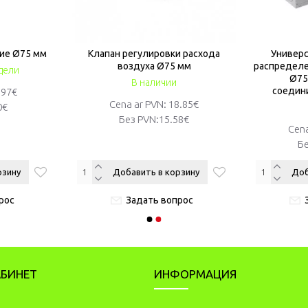
ие Ø75 мм
Клапан регулировки расхода
Универ
воздуха Ø75 ​​мм
распределе
дели
Ø75
В наличии
соедин
.97€
Cena ar PVN: 18.85€
0€
Без PVN:
15.58€
Cena
Бе
рзину
Добавить в корзину
Доб
рос
Задать вопрос
АБИНЕТ
ИНФОРМАЦИЯ