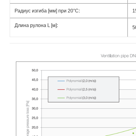
Радиус изгиба [мм] при 20°C:
1
Длина рулона L [м]:
5