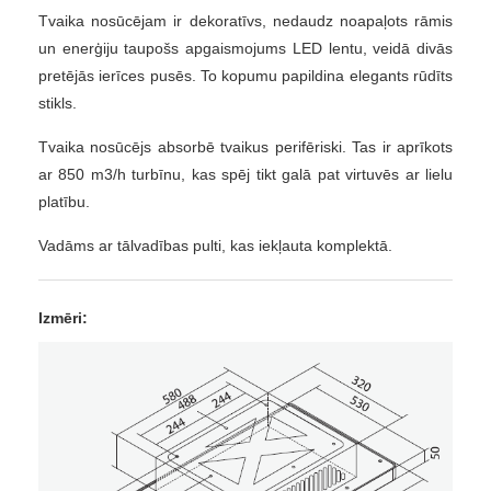
Tvaika nosūcējam ir dekoratīvs, nedaudz noapaļots rāmis
un enerģiju taupošs apgaismojums LED lentu, veidā divās
pretējās ierīces pusēs. To kopumu papildina elegants rūdīts
stikls.
Tvaika nosūcējs absorbē tvaikus perifēriski. Tas ir aprīkots
ar 850 m3/h turbīnu, kas spēj tikt galā pat virtuvēs ar lielu
platību.
Vadāms ar tālvadības pulti, kas iekļauta komplektā.
Izmēri: