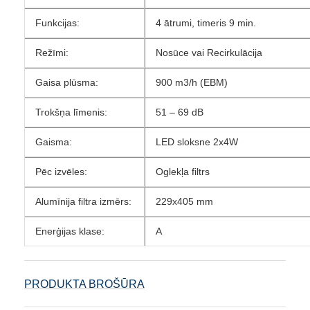
Funkcijas:
4 ātrumi, timeris 9 min.
Režīmi:
Nosūce vai Recirkulācija
Gaisa plūsma:
900 m3/h (EBM)
Trokšņa līmenis:
51 – 69 dB
Gaisma:
LED sloksne 2x4W
Pēc izvēles:
Oglekļa filtrs
Alumīnija filtra izmērs:
229x405 mm
Enerģijas klase:
A
PRODUKTA BROŠŪRA