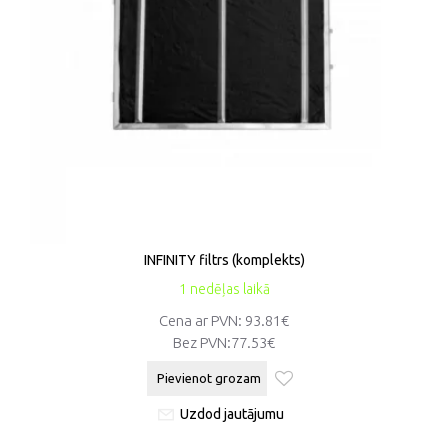
INFINITY filtrs (komplekts)
1 nedēļas laikā
Cena ar PVN: 93.81€
Bez PVN:
77.53€
Pievienot grozam
Uzdod jautājumu