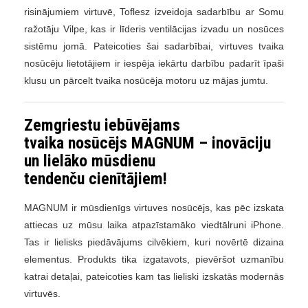
risinājumiem virtuvē, Toflesz izveidoja sadarbību ar Somu
ražotāju Vilpe, kas ir līderis ventilācijas izvadu un nosūces
sistēmu jomā. Pateicoties šai sadarbībai, virtuves tvaika
nosūcēju lietotājiem ir iespēja iekārtu darbību padarīt īpaši
klusu un pārcelt tvaika nosūcēja motoru uz mājas jumtu.
Zemgriestu iebūvējams
tvaika nosūcējs MAGNUM – inovāciju
un lielāko mūsdienu
tendenču cienītājiem!
MAGNUM ir mūsdienīgs virtuves nosūcējs, kas pēc izskata
attiecas uz mūsu laika atpazīstamāko viedtālruni iPhone.
Tas ir lielisks piedāvājums cilvēkiem, kuri novērtē dizaina
elementus. Produkts tika izgatavots, pievēršot uzmanību
katrai detaļai, pateicoties kam tas lieliski izskatās modernās
virtuvēs.