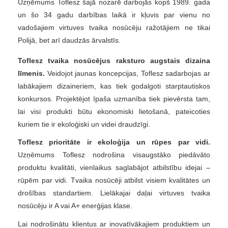
Uzņēmums Toflesz šajā nozarē darbojās kopš 1989. gada
un šo 34 gadu darbības laikā ir kļuvis par vienu no
vadošajiem virtuves tvaika nosūcēju ražotājiem ne tikai
Polijā, bet arī daudzās ārvalstīs.
Toflesz tvaika nosūcējus raksturo augstais dizaina
līmenis.
Veidojot jaunas koncepcijas, Toflesz sadarbojas ar
labākajiem dizaineriem, kas tiek godalgoti starptautiskos
konkursos. Projektējot īpaša uzmanība tiek pievērsta tam,
lai visi produkti būtu ekonomiski lietošanā, pateicoties
kuriem tie ir ekoloģiski un videi draudzīgi.
Toflesz prioritāte ir ekoloģija un rūpes par vidi.
Uzņēmums Toflesz nodrošina visaugstāko piedāvāto
produktu kvalitāti, vienlaikus saglabājot atbilstību idejai –
rūpēm par vidi. Tvaika nosūcēji atbilst visiem kvalitātes un
drošības standartiem. Lielākajai daļai virtuves tvaika
nosūcēju ir A vai A+ enerģijas klase.
Lai nodrošinātu klientus ar inovatīvākajiem produktiem un