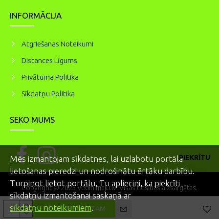
INFORMĀCIJA
Atgriešanas Noteikumi
Distances Līgums
Privātuma Politika
Sīkdatņu Politika
SEKO MUMS
PIEKRĪTU
Mēs izmantojam sīkdatnes, lai uzlabotu portāla
lietošanas pieredzi un nodrošinātu ērtāku darbību.
Turpinot lietot portālu, Tu apliecini, ka piekrīti
Copyright © 2023 vedinimaju.lv. Visas tiesības aizsargātas.
sīkdatņu izmantošanai saskaņā ar
sīkdatņu noteikumiem
.
PIEVIENOT GROZAM