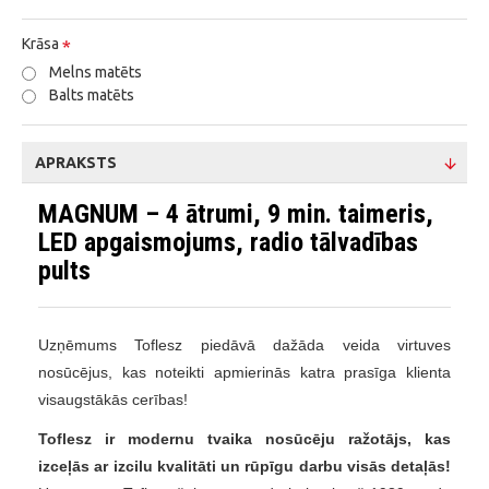
Krāsa
Melns matēts
Balts matēts
APRAKSTS
MAGNUM – 4 ātrumi, 9 min. taimeris,
LED apgaismojums, radio tālvadības
pults
Uzņēmums Toflesz piedāvā dažāda veida virtuves
nosūcējus, kas noteikti apmierinās katra prasīga klienta
visaugstākās cerības!
Toflesz ir modernu tvaika nosūcēju ražotājs, kas
izceļās ar izcilu kvalitāti un rūpīgu darbu visās detaļās!