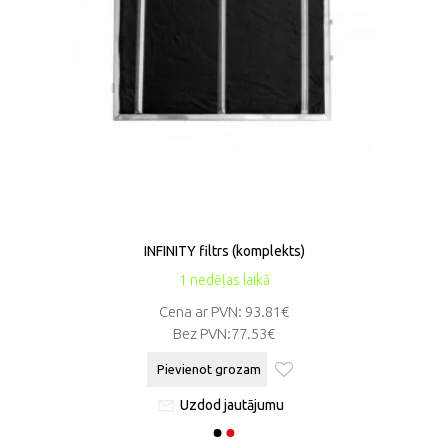
INFINITY filtrs (komplekts)
1 nedēļas laikā
Cena ar PVN: 93.81€
Bez PVN:
77.53€
Pievienot grozam
Uzdod jautājumu