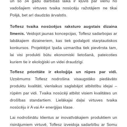
un šo 34 gadu darbības laikā ir kļuvis par vienu no
vadošajiem virtuves tvaika nosūcēju ražotājiem ne tikai
Polijā, bet arī daudzās ārvalstīs.
Toflesz tvaika nosūcējus raksturo augstais dizaina
līmenis.
Veidojot jaunas koncepcijas, Toflesz sadarbojas ar
labākajiem dizaineriem, kas tiek godalgoti starptautiskos
konkursos. Projektējot īpaša uzmanība tiek pievērsta tam,
lai visi produkti būtu ekonomiski lietošanā, pateicoties
kuriem tie ir ekoloģiski un videi draudzīgi.
Toflesz prioritāte ir ekoloģija un rūpes par vidi.
Uzņēmums Toflesz nodrošina visaugstāko piedāvāto
produktu kvalitāti, vienlaikus saglabājot atbilstību idejai –
rūpēm par vidi. Tvaika nosūcēji atbilst visiem kvalitātes un
drošības standartiem. Lielākajai daļai virtuves tvaika
nosūcēju ir A vai A+ enerģijas klase.
Lai nodrošinātu klientus ar inovatīvākajiem produktiem un
risinājumiem virtuvē, Toflesz izveidoja sadarbību ar Somu