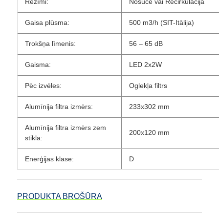
Režīmi:
Nosūce vai Recirkulācija
Gaisa plūsma:
500 m3/h (SIT-Itālija)
Trokšņa līmenis:
56 – 65 dB
Gaisma:
LED 2x2W
Pēc izvēles:
Oglekļa filtrs
Alumīnija filtra izmērs:
233x302 mm
Alumīnija filtra izmērs zem
200x120 mm
stikla:
Enerģijas klase:
D
PRODUKTA BROŠŪRA