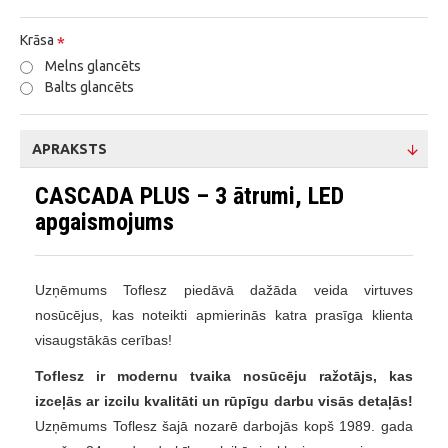
Krāsa
Melns glancēts
Balts glancēts
APRAKSTS
CASCADA PLUS – 3 ātrumi, LED
apgaismojums
Uzņēmums Toflesz piedāvā dažāda veida virtuves
nosūcējus, kas noteikti apmierinās katra prasīga klienta
visaugstākās cerības!
Toflesz ir modernu tvaika nosūcēju ražotājs, kas
izceļās ar izcilu kvalitāti un rūpīgu darbu visās detaļās!
Uzņēmums Toflesz šajā nozarē darbojās kopš 1989. gada