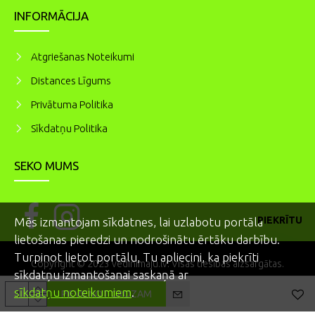
INFORMĀCIJA
Atgriešanas Noteikumi
Distances Līgums
Privātuma Politika
Sīkdatņu Politika
SEKO MUMS
PIEKRĪTU
Mēs izmantojam sīkdatnes, lai uzlabotu portāla
lietošanas pieredzi un nodrošinātu ērtāku darbību.
Turpinot lietot portālu, Tu apliecini, ka piekrīti
Copyright © 2023 vedinimaju.lv. Visas tiesības aizsargātas.
sīkdatņu izmantošanai saskaņā ar
sīkdatņu noteikumiem
.
PIEVIENOT GROZAM