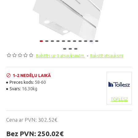
Balstīts uz 0 atsauksmēm.
-
Rakstīt atsauksmi
1-2 NEDĒĻU LAIKĀ
Preces kods:
58-60
Svars:
16.30kg
TOFLESZ
Cena ar PVN:
302.52€
Bez PVN:
250.02€