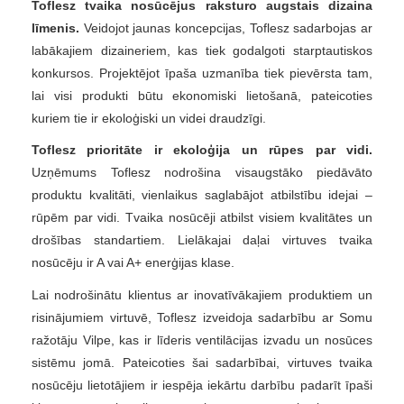
Toflesz tvaika nosūcējus raksturo augstais dizaina
līmenis.
Veidojot jaunas koncepcijas, Toflesz sadarbojas ar
labākajiem dizaineriem, kas tiek godalgoti starptautiskos
konkursos. Projektējot īpaša uzmanība tiek pievērsta tam,
lai visi produkti būtu ekonomiski lietošanā, pateicoties
kuriem tie ir ekoloģiski un videi draudzīgi.
Toflesz prioritāte ir ekoloģija un rūpes par vidi.
Uzņēmums Toflesz nodrošina visaugstāko piedāvāto
produktu kvalitāti, vienlaikus saglabājot atbilstību idejai –
rūpēm par vidi. Tvaika nosūcēji atbilst visiem kvalitātes un
drošības standartiem. Lielākajai daļai virtuves tvaika
nosūcēju ir A vai A+ enerģijas klase.
Lai nodrošinātu klientus ar inovatīvākajiem produktiem un
risinājumiem virtuvē, Toflesz izveidoja sadarbību ar Somu
ražotāju Vilpe, kas ir līderis ventilācijas izvadu un nosūces
sistēmu jomā. Pateicoties šai sadarbībai, virtuves tvaika
nosūcēju lietotājiem ir iespēja iekārtu darbību padarīt īpaši