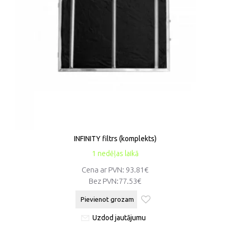
INFINITY filtrs (komplekts)
1 nedēļas laikā
Cena ar PVN: 93.81€
Bez PVN:
77.53€
Pievienot grozam
Uzdod jautājumu