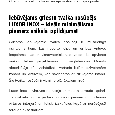
klusu un pārcelt tvaika nosūcēja motoru uz mājas jumtu.
Iebūvējams griestu tvaika nosūcējs
LUXOR INOX – ideāls minimālisma
piemērs unikālā izpildījumā!
Griestos iebūvējamie tvaika nosūcēji ir mūsdienīgs
risinājums tiem, kas novērtē telpu un ērtības virtuvē.
Iespējams, tas ir visnovatoriskākais veids, kā apvienot
unikālu telpas projektēšanu un saglabāšanu. Griestu
absorbētājs būs vislabākais variants lielām dzīvojamām
zonām un virtuvēm, kas savienotas ar dzīvojamo istabu.
Šie tvaika nosūcēji ir vieni no plānākajiem tirgū.
Luxor Inox – virtuves nosūcējs ar matēta tērauda apdari.
Tā diskrētā forma padara to ideāli piemērotu modernas
virtuves interjerā un lieliski izskatīsies kopā ar nerūsējošā
tērauda aksesuāriem.