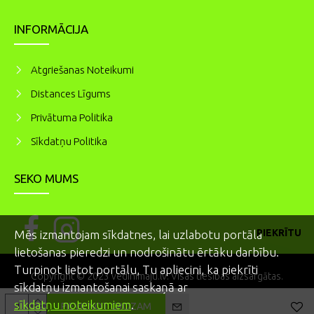
INFORMĀCIJA
Atgriešanas Noteikumi
Distances Līgums
Privātuma Politika
Sīkdatņu Politika
SEKO MUMS
PIEKRĪTU
Mēs izmantojam sīkdatnes, lai uzlabotu portāla
lietošanas pieredzi un nodrošinātu ērtāku darbību.
Turpinot lietot portālu, Tu apliecini, ka piekrīti
Copyright © 2023 vedinimaju.lv. Visas tiesības aizsargātas.
sīkdatņu izmantošanai saskaņā ar
sīkdatņu noteikumiem
.
PIEVIENOT GROZAM