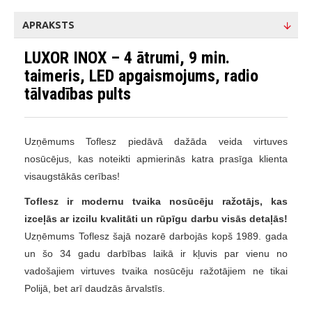
APRAKSTS
LUXOR INOX – 4 ātrumi, 9 min.
taimeris, LED apgaismojums, radio
tālvadības pults
Uzņēmums Toflesz piedāvā dažāda veida virtuves
nosūcējus, kas noteikti apmierinās katra prasīga klienta
visaugstākās cerības!
Toflesz ir modernu tvaika nosūcēju ražotājs, kas
izceļās ar izcilu kvalitāti un rūpīgu darbu visās detaļās!
Uzņēmums Toflesz šajā nozarē darbojās kopš 1989. gada
un šo 34 gadu darbības laikā ir kļuvis par vienu no
vadošajiem virtuves tvaika nosūcēju ražotājiem ne tikai
Polijā, bet arī daudzās ārvalstīs.