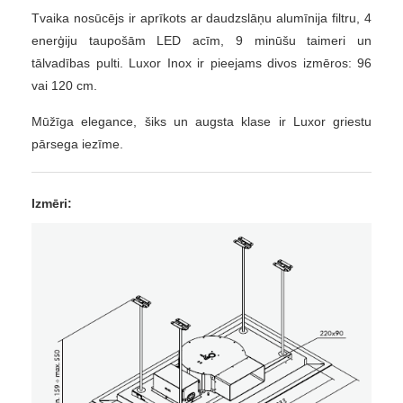
Tvaika nosūcējs ir aprīkots ar daudzslāņu alumīnija filtru, 4
enerģiju taupošām LED acīm, 9 minūšu taimeri un
tālvadības pulti. Luxor Inox ir pieejams divos izmēros: 96
vai 120 cm.
Mūžīga elegance, šiks un augsta klase ir Luxor griestu
pārsega iezīme.
Izmēri: