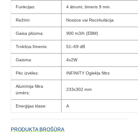
Funkcijas:
4 ātrumi, timeris 9 min.
Režīmi:
Nosūce vai Recirkulācija
Gaisa plūsma:
900 m3/h (EBM)
Trokšņa līmenis:
51–69 dB
Gaisma:
4x2W
Pēc izvēles:
INFINITY Oglekļa filtrs
Alumīnija filtra
233x302 mm
izmērs:
Enerģijas klase:
A
PRODUKTA BROŠŪRA