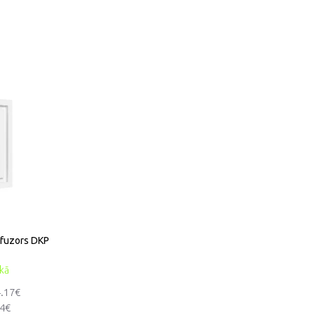
ifuzors DKP
ikā
4.17€
24€