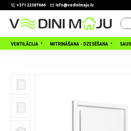
+371 22387666
info@vedinimaju.lv
VENTILĀCIJA
MITRINĀŠANA - DZESĒŠANA
SAUS