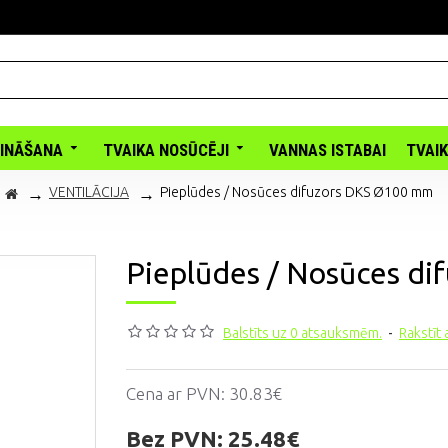
INĀŠANA
TVAIKA NOSŪCĒJI
VANNAS ISTABAI
TVAI
VENTILĀCIJA
Pieplūdes / Nosūces difuzors DKS Ø100 mm
Pieplūdes / Nosūces d
Balstīts uz 0 atsauksmēm.
-
Rakstīt
Cena ar PVN:
30.83€
Bez PVN:
25.48€