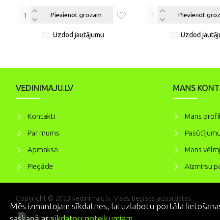
Pievienot grozam
Pievienot gro
Uzdod jautājumu
Uzdod jautā
VEDINIMAJU.LV
MANS KONT
Kontakti
Mans profi
Par mums
Pasūtījumu
Apmaksa
Mans vēlmj
Piegāde
Aizmirsu pa
Copyright © 2023 vedinimaju.lv. Visas tiesības aizsargātas.
Mēs izmantojam sīkdatnes, lai uzlabotu portāla lietošanas
saskaņā ar
sīkdatņu noteikumiem
.