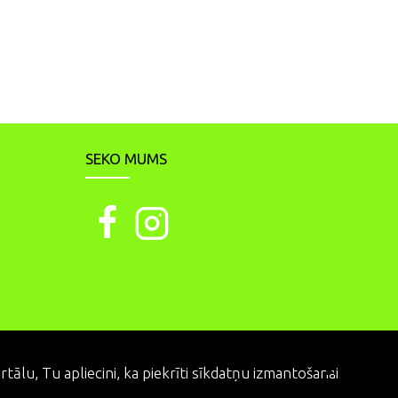
SEKO MUMS
PIEKRĪTU
ālu, Tu apliecini, ka piekrīti sīkdatņu izmantošanai