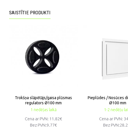
SAISTĪTIE PRODUKTI
Trokšņa slāpētājs/gaisa plūsmas
Pieplūdes / Nosūces d
regulators Ø100 mm
Ø100 mm
1 nedēļas laikā
1-2 nedēļu la
Cena ar PVN: 11.82€
Cena ar PVN: 3
Bez PVN:
9.77€
Bez PVN:
28.