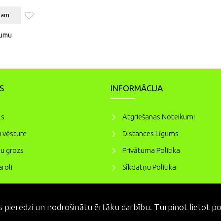
zam
jumu
S
INFORMĀCIJA
ls
Atgriešanas Noteikumi
 vēsture
Distances Līgums
u grozs
Privātuma Politika
roli
Sīkdatņu Politika
 pieredzi un nodrošinātu ērtāku darbību. Turpinot lietot port