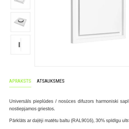
APRAKSTS
ATSAUKSMES
Universāls pieplūdes / nosūces difuzors harmoniski sapl
nostiepjamos griestos.
Pārklāts ar daļēji matētu baltu (RAL9016), 30% spīdīgu ul