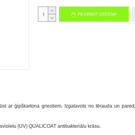
PIEVIENOT GROZAM
ūst ar ģipškartona griestiem. Izgatavots no tērauda un paredz
travioletu (UV) QUALICOAT antibakteriālu krāsu.