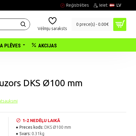
Reģistrēties
Ieiet
LV
0 prece(s) - 0.00€
Vēlmju saraksts
KA PLĒVES
AKCIJAS
ifuzors DKS Ø100 mm
 atsauksmi
1-2 NEDĒĻU LAIKĀ
Preces kods:
DKS Ø100 mm
Svars:
0.31kg