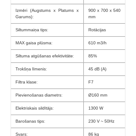
Izmēri (Augstums x Platums x
900 x 700 x 540
Garums):
mm
Siltummaiņa tips:
Rotācijas
MAX gaisa plūsma:
610 m3/h
Siltuma atgūšanas efektivitāte:
85%
Trokšņa līmenis:
45 dB (A)
Filtra klase:
F7
Pievienošanas diametrs:
Ø160 mm
Elektriskais sildītājs:
1300 W
Barošanas tips:
230 V ~ 50Hz
Svars:
86 kg