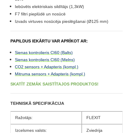
Iebūvēts elektriskais sildītājs (1,3kW)
F7 filtri pieplūdē un nosūcē
Izvads virtuves nosūcēja pieslēgšanai (
Ø125
mm)
PAPILDUS IEKĀRTU VAR APRĪKOT AR
:
Sienas kontrolieris CI60 (Balts)
Sienas kontrolieris CI60 (Melns)
CO2 sensors + Adapteris (kompl.)
Mitruma sensors + Adapteris (kompl.)
SKATĪT ZEMĀK SAISTĪTAJOS PRODUKTOS!
TEHNISKĀ SPECIFIKĀCIJA
Ražotājs:
FLEXIT
Izcelsmes valsts:
Zviedrija