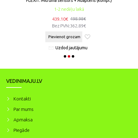
FLEXIT: Mitruma sensors + Adapteris (kompl.)
1-2 nedēļu laikā
439.10€
498.98€
Bez PVN:
362.89€
Pievienot grozam
Uzdod jautājumu
VEDINIMAJU.LV
Kontakti
Par mums
Apmaksa
Piegāde