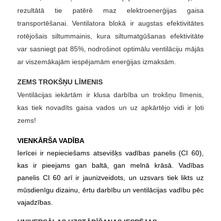
rezultātā tie patērē maz elektroenerģijas gaisa
transportēšanai. Ventilatora blokā ir augstas efektivitātes
rotējošais siltummainis, kura siltumatgūšanas efektivitāte
var sasniegt pat 85%, nodrošinot optimālu ventilāciju mājās
ar viszemākajām iespējamām enerģijas izmaksām.
ZEMS TROKŠŅU LĪMENIS
Ventilācijas iekārtām ir klusa darbība un trokšņu līmenis,
kas tiek novadīts gaisa vados un uz apkārtējo vidi ir ļoti
zems!
VIENKĀRŠA VADĪBA
Ierīcei ir nepieciešams atsevišķs vadības panelis (CI 60),
kas ir pieejams gan baltā, gan melnā krāsā. Vadības
panelis CI 60 arī ir jaunizveidots, un uzsvars tiek likts uz
mūsdienīgu dizainu, ērtu darbību un ventilācijas vadību pēc
vajadzības.