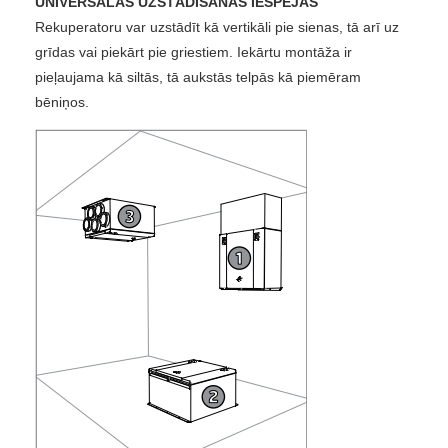
UNIVERSĀLAS UZSTĀDĪŠANAS IESPĒJAS
Rekuperatoru var uzstādīt kā vertikāli pie sienas, tā arī uz
grīdas vai piekārt pie griestiem. Iekārtu montāža ir
pieļaujama kā siltās, tā aukstās telpās kā piemēram
bēniņos.