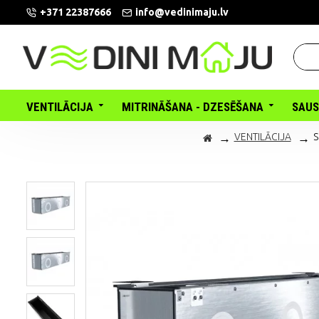
+371 22387666
info@vedinimaju.lv
VENTILĀCIJA
MITRINĀŠANA - DZESĒŠANA
SAUS
VENTILĀCIJA
S