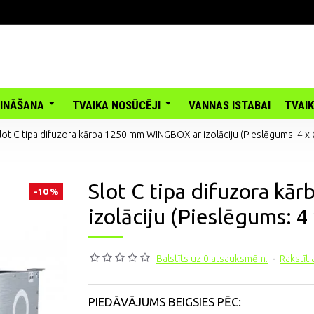
INĀŠANA
TVAIKA NOSŪCĒJI
VANNAS ISTABAI
TVAI
lot C tipa difuzora kārba 1250 mm WINGBOX ar izolāciju (Pieslēgums: 4 x 
Slot C tipa difuzora k
-10 %
izolāciju (Pieslēgums: 4
Balstīts uz 0 atsauksmēm.
-
Rakstīt
PIEDĀVĀJUMS BEIGSIES PĒC: