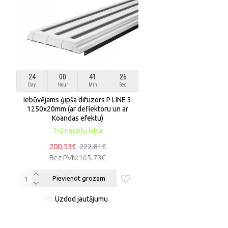
24
00
41
25
Day
Hour
Min
Sec
Iebūvējams ģipša difuzors P LINE 3
1250x20mm (ar deflektoru un ar
Koandas efektu)
1-2 nedēļu laikā
200.53€
222.81€
Bez PVN:
165.73€
Pievienot grozam
Uzdod jautājumu