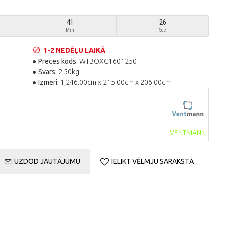
41
25
Min
Sec
1-2 NEDĒĻU LAIKĀ
Preces kods:
WTBOXC1601250
Svars:
2.50kg
Izmēri:
1,246.00cm x 215.00cm x 206.00cm
VENTMANN
UZDOD JAUTĀJUMU
IELIKT VĒLMJU SARAKSTĀ