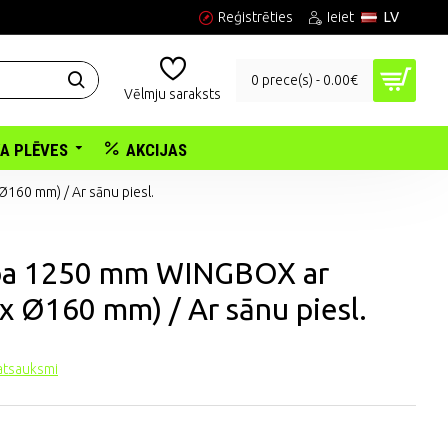
Reģistrēties
Ieiet
LV
0 prece(s) - 0.00€
Vēlmju saraksts
KA PLĒVES
AKCIJAS
Ø160 mm) / Ar sānu piesl.
ārba 1250 mm WINGBOX ar
 x Ø160 mm) / Ar sānu piesl.
 atsauksmi