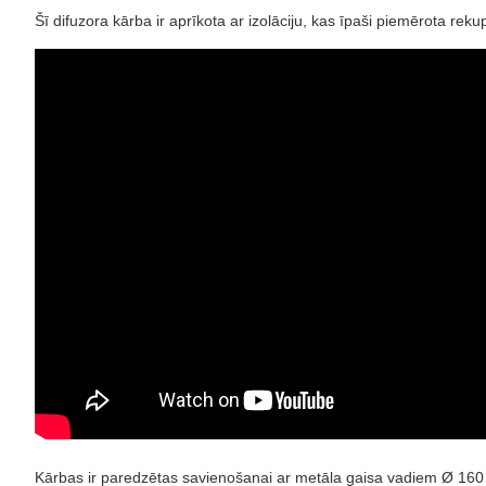
Šī difuzora kārba ir aprīkota ar izolāciju, kas īpaši piemērota rek
Kārbas ir paredzētas savienošanai ar metāla gaisa vadiem Ø 16