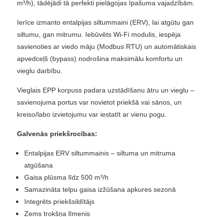
m³/h), tādējādi tā perfekti pielāgojas īpašuma vajadzībām.
Ierīce izmanto entalpijas siltummaini (ERV), lai atgūtu gan
siltumu, gan mitrumu. Iebūvēts Wi-Fi modulis, iespēja
savienoties ar viedo māju (Modbus RTU) un automātiskais
apvedceļš (bypass) nodrošina maksimālu komfortu un
vieglu darbību.
Vieglais EPP korpuss padara uzstādīšanu ātru un vieglu –
savienojuma portus var novietot priekšā vai sānos, un
kreiso/labo izvietojumu var iestatīt ar vienu pogu.
Galvenās priekšrocības:
Entalpijas ERV siltummainis – siltuma un mitruma
atgūšana
Gaisa plūsma līdz 500 m³/h
Samazināta telpu gaisa izžūšana apkures sezonā
Integrēts priekšsildītājs
Zems trokšņa līmenis