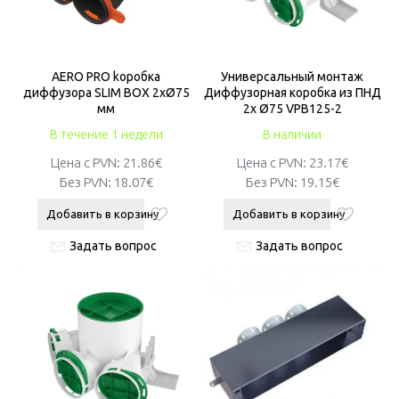
AERO PRO kоробкa
Универсальный монтаж
диффузорa SLIM BOX 2хØ75
Диффузорная коробка из ПНД
мм
2x Ø75 VPB125-2
В течение 1 недели
В наличии
Цена с PVN:
21.86€
Цена с PVN:
23.17€
Без PVN:
18.07€
Без PVN:
19.15€
Добавить в корзину
Добавить в корзину
Задать вопрос
Задать вопрос