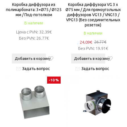
Коробкa диффузора из
Коробкa диффузора VG 3 x
поликарбоната: 3×Ø75 / Ø125
Ø75 мм / Для прямоугольных
мм / Под-потолком
диффузоров VG13 / VNG13 /
VPG13 (Без соединительных
В наличии
розеток)
Цена с PVN:
32.39€
В наличии
Без PVN:
26.77€
24.09€
26.77€
Без PVN:
19.91€
Добавить в корзину
Добавить в корзину
Задать вопрос
Задать вопрос
-10 %