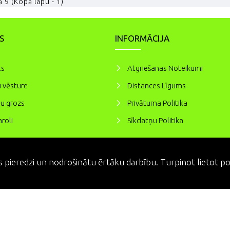
 9 (Kopā lapu - 1)
S
INFORMĀCIJA
ls
Atgriešanas Noteikumi
 vēsture
Distances Līgums
u grozs
Privātuma Politika
roli
Sīkdatņu Politika
 pieredzi un nodrošinātu ērtāku darbību. Turpinot lietot port