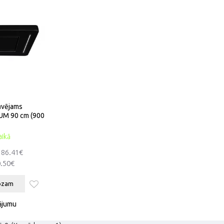
ūvējams
NUM 90 cm (900
aikā
186.41€
.50€
rozam
ājumu