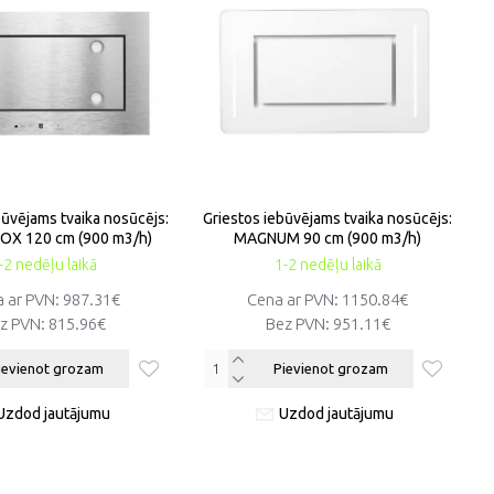
būvējams tvaika nosūcējs:
Griestos iebūvējams tvaika nosūcējs:
OX 120 cm (900 m3/h)
MAGNUM 90 cm (900 m3/h)
-2 nedēļu laikā
1-2 nedēļu laikā
 ar PVN:
987.31€
Cena ar PVN:
1150.84€
z PVN:
815.96€
Bez PVN:
951.11€
ievienot grozam
Pievienot grozam
Uzdod jautājumu
Uzdod jautājumu