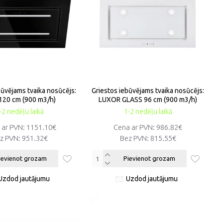
būvējams tvaika nosūcējs:
Griestos iebūvējams tvaika nosūcējs:
 120 cm (900 m3/h)
LUXOR GLASS 96 cm (900 m3/h)
-2 nedēļu laikā
1-2 nedēļu laikā
 ar PVN:
1151.10€
Cena ar PVN:
986.82€
z PVN:
951.32€
Bez PVN:
815.55€
ievienot grozam
Pievienot grozam
Uzdod jautājumu
Uzdod jautājumu