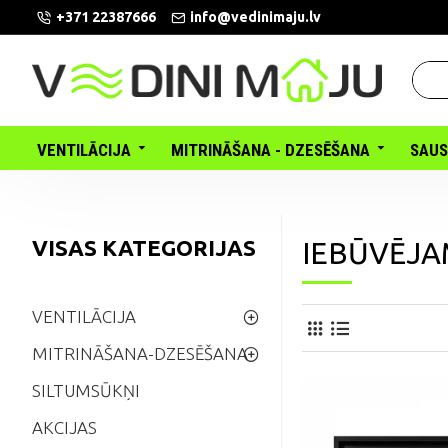
+371 22387666
info@vedinimaju.lv
VENTILĀCIJA
MITRINĀŠANA - DZESĒŠANA
SAUS
VISAS KATEGORIJAS
IEBŪVĒJA
VENTILĀCIJA
MITRINĀŠANA-DZESĒŠANA
SILTUMSŪKŅI
AKCIJAS