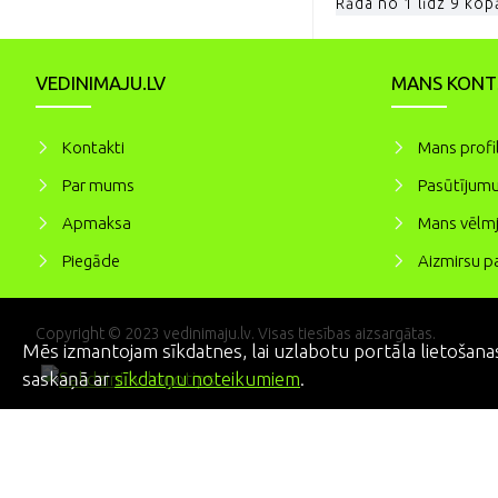
Rāda no 1 līdz 9 kopā
VEDINIMAJU.LV
MANS KONT
Kontakti
Mans profi
Par mums
Pasūtījumu
Apmaksa
Mans vēlmj
Piegāde
Aizmirsu pa
Copyright © 2023 vedinimaju.lv. Visas tiesības aizsargātas.
Mēs izmantojam sīkdatnes, lai uzlabotu portāla lietošanas
saskaņā ar
sīkdatņu noteikumiem
.