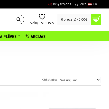
Reģistrēties
Ieiet
LV
0 prece(s) - 0.00€
Vēlmju saraksts
KA PLĒVES
AKCIJAS
Kārtot pēc: