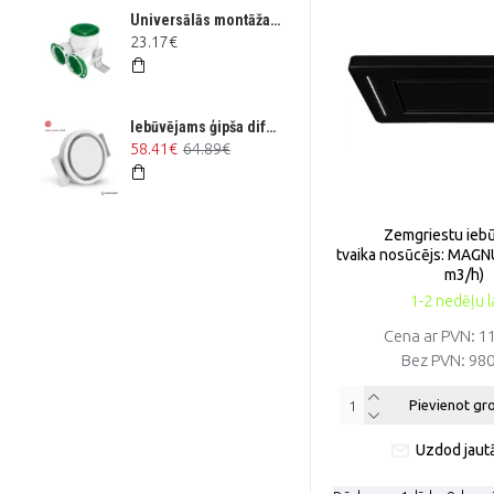
Universālās montāžas HDPE difuzora kārba 2x Ø90 VPB125-2
23.17€
Iebūvējams ģipša difuzors RONDO Ø160 mm
58.41€
64.89€
Zemgriestu ieb
tvaika nosūcējs: MAG
m3/h)
1-2 nedēļu l
Cena ar PVN:
1
Bez PVN:
980
Pievienot g
Uzdod jaut