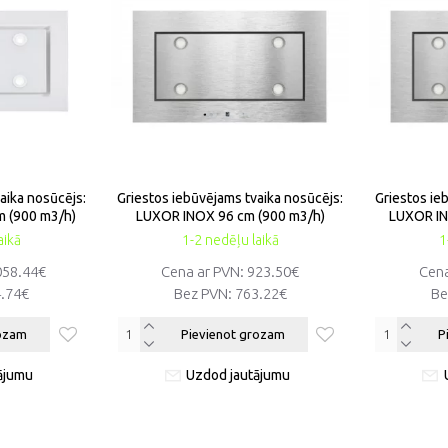
aika nosūcējs:
Griestos iebūvējams tvaika nosūcējs:
Griestos ie
 (900 m3/h)
LUXOR INOX 96 cm (900 m3/h)
LUXOR IN
aikā
1-2 nedēļu laikā
1
058.44€
Cena ar PVN:
923.50€
Cena
.74€
Bez PVN:
763.22€
Be
rozam
Pievienot grozam
P
ājumu
Uzdod jautājumu