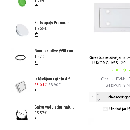
1.68€
Balts apaļš Premium difuzors Ø125 mm ar koandas efektu pieplūdes / nosūces
15.68€
Gumijas blīve Ø90 mm
1.57€
Griestos iebūvējams tv
LUXOR GLASS 120 cm
1-2 nedēļu l
Cena ar PVN:
1
Iebūvējams ģipša difuzors KVADRO Ø125 mm
53.01€
58.90€
Bez PVN:
874
Pievienot g
Gaisa vadu stiprinājums Fitt 75mm melns (50gab.)
Uzdod jaut
25.57€