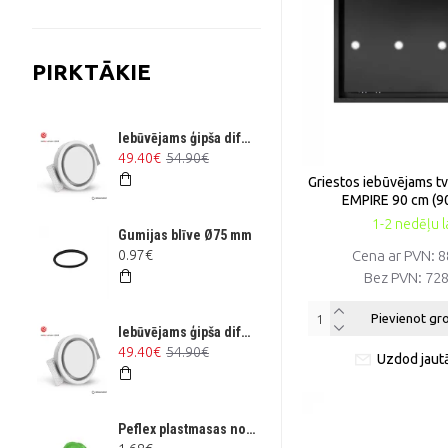
PIRKTĀKIE
Iebūvējams ģipša difuzors RONDO Ø125 mm
49.40€
54.90€
Griestos iebūvējams tv
EMPIRE 90 cm (9
1-2 nedēļu l
Gumijas blīve Ø75 mm
0.97€
Cena ar PVN:
8
Bez PVN:
728
Pievienot g
Iebūvējams ģipša difuzors RONDO Ø100 mm
49.40€
54.90€
Uzdod jaut
Peflex plastmasas noslēgvāks Ø 75 mm