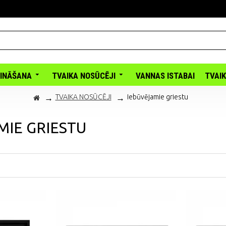
INĀŠANA
TVAIKA NOSŪCĒJI
VANNAS ISTABAI
TVAI
TVAIKA NOSŪCĒJI
Iebūvējamie griestu
MIE GRIESTU