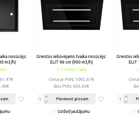
aika nosūcējs:
Griestos iebūvējams tvaika nosūcējs:
Griestos ie
00 m3/h)
ELIT 96 cm (900 m3/h)
ELIT
aikā
1-2 nedēļu laikā
1
81.47€
Cena ar PVN:
1092.67€
Cena
.49€
Bez PVN:
903.03€
Be
rozam
Pievienot grozam
P
ājumu
Uzdod jautājumu