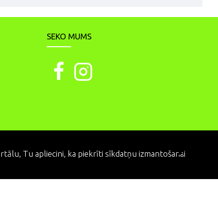
SEKO MUMS
PIEKRĪTU
ālu, Tu apliecini, ka piekrīti sīkdatņu izmantošanai