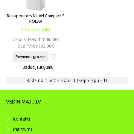
Rekuperators NILAN Compact S
POLAR
6-8 nedēļu laikā
Cena ar PVN:
11848.68€
Bez PVN:
9792.30€
Pievienot grozam
Uzdod jautājumu
Rāda no 1 līdz 3 kopā 3 (Kopā lapu - 1)
VEDINIMAJU.LV
Kontakti
Par mums