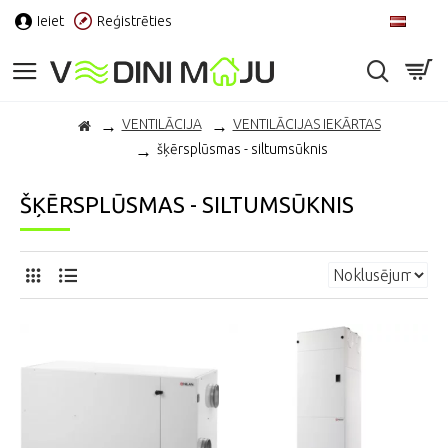
Ieiet
Reģistrēties
LV
VENTILĀCIJA
VENTILĀCIJAS IEKĀRTAS
šķērsplūsmas - siltumsūknis
ŠĶĒRSPLŪSMAS - SILTUMSŪKNIS