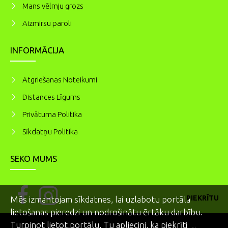
Mans vēlmju grozs
Aizmirsu paroli
INFORMĀCIJA
Atgriešanas Noteikumi
Distances Līgums
Privātuma Politika
Sīkdatņu Politika
SEKO MUMS
PIEKRĪTU
Mēs izmantojam sīkdatnes, lai uzlabotu portāla
lietošanas pieredzi un nodrošinātu ērtāku darbību.
Turpinot lietot portālu, Tu apliecini, ka piekrīti