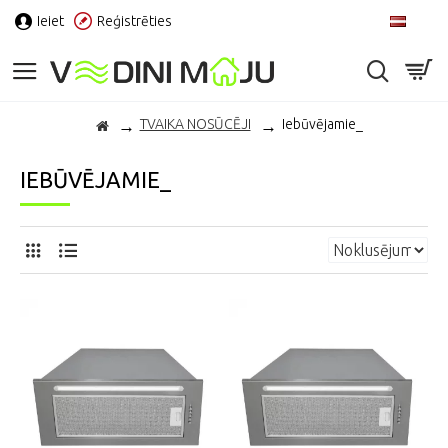
Ieiet
Reģistrēties
LV
TVAIKA NOSŪCĒJI
Iebūvējamie_
IEBŪVĒJAMIE_