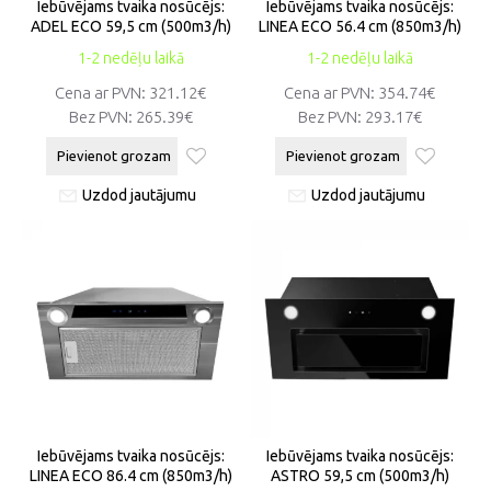
Iebūvējams tvaika nosūcējs:
Iebūvējams tvaika nosūcējs:
ADEL ECO 59,5 cm (500m3/h)
LINEA ECO 56.4 cm (850m3/h)
1-2 nedēļu laikā
1-2 nedēļu laikā
Cena ar PVN:
321.12€
Cena ar PVN:
354.74€
Bez PVN:
265.39€
Bez PVN:
293.17€
Pievienot grozam
Pievienot grozam
Uzdod jautājumu
Uzdod jautājumu
Iebūvējams tvaika nosūcējs:
Iebūvējams tvaika nosūcējs:
LINEA ECO 86.4 cm (850m3/h)
ASTRO 59,5 cm (500m3/h)