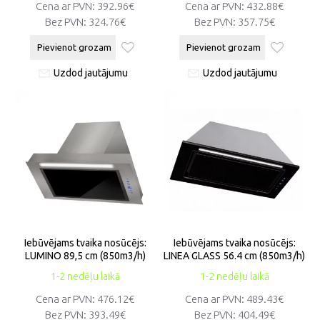
Cena ar PVN:
392.96€
Cena ar PVN:
432.88€
Bez PVN:
324.76€
Bez PVN:
357.75€
Pievienot grozam
Pievienot grozam
Uzdod jautājumu
Uzdod jautājumu
Iebūvējams tvaika nosūcējs:
Iebūvējams tvaika nosūcējs:
LUMINO 89,5 cm (850m3/h)
LINEA GLASS 56.4 cm (850m3/h)
1-2 nedēļu laikā
1-2 nedēļu laikā
Cena ar PVN:
476.12€
Cena ar PVN:
489.43€
Bez PVN:
393.49€
Bez PVN:
404.49€