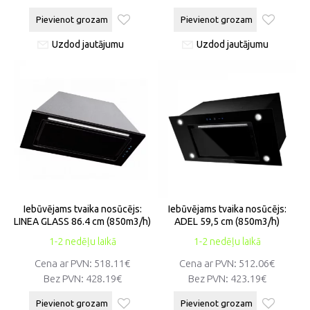
Pievienot grozam
Pievienot grozam
Uzdod jautājumu
Uzdod jautājumu
Iebūvējams tvaika nosūcējs:
Iebūvējams tvaika nosūcējs:
LINEA GLASS 86.4 cm (850m3/h)
ADEL 59,5 cm (850m3/h)
1-2 nedēļu laikā
1-2 nedēļu laikā
Cena ar PVN:
518.11€
Cena ar PVN:
512.06€
Bez PVN:
428.19€
Bez PVN:
423.19€
Pievienot grozam
Pievienot grozam