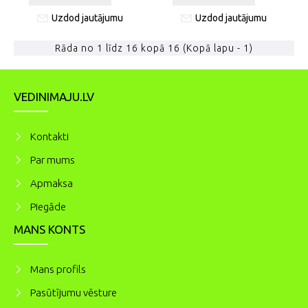
Uzdod jautājumu
Uzdod jautājumu
Rāda no 1 līdz 16 kopā 16 (Kopā lapu - 1)
VEDINIMAJU.LV
Kontakti
Par mums
Apmaksa
Piegāde
MANS KONTS
Mans profils
Pasūtījumu vēsture