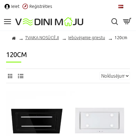
Ieiet
Reģistrēties
LV
TVAIKA NOSŪCĒJI
Iebūvējamie griestu
120cm
120CM