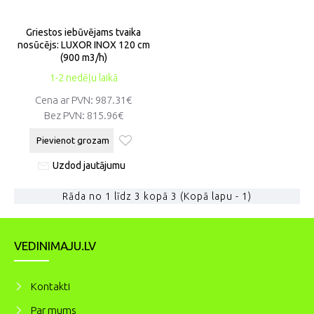
Griestos iebūvējams tvaika
nosūcējs: LUXOR INOX 120 cm
(900 m3/h)
1-2 nedēļu laikā
Cena ar PVN:
987.31€
Bez PVN:
815.96€
Pievienot grozam
Uzdod jautājumu
Rāda no 1 līdz 3 kopā 3 (Kopā lapu - 1)
VEDINIMAJU.LV
Kontakti
Par mums