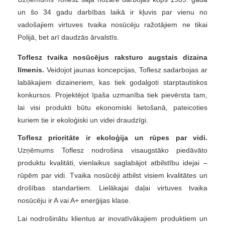
un šo 34 gadu darbības laikā ir kļuvis par vienu no
vadošajiem virtuves tvaika nosūcēju ražotājiem ne tikai
Polijā, bet arī daudzās ārvalstīs.
Toflesz tvaika nosūcējus raksturo augstais dizaina
līmenis.
Veidojot jaunas koncepcijas, Toflesz sadarbojas ar
labākajiem dizaineriem, kas tiek godalgoti starptautiskos
konkursos. Projektējot īpaša uzmanība tiek pievērsta tam,
lai visi produkti būtu ekonomiski lietošanā, pateicoties
kuriem tie ir ekoloģiski un videi draudzīgi.
Toflesz prioritāte ir ekoloģija un rūpes par vidi.
Uzņēmums Toflesz nodrošina visaugstāko piedāvāto
produktu kvalitāti, vienlaikus saglabājot atbilstību idejai –
rūpēm par vidi. Tvaika nosūcēji atbilst visiem kvalitātes un
drošības standartiem. Lielākajai daļai virtuves tvaika
nosūcēju ir A vai A+ enerģijas klase.
Lai nodrošinātu klientus ar inovatīvākajiem produktiem un