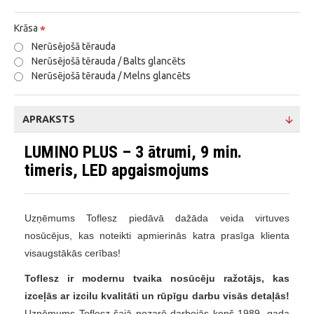
Krāsa
Nerūsējošā tērauda
Nerūsējošā tērauda / Balts glancēts
Nerūsējošā tērauda / Melns glancēts
APRAKSTS
LUMINO PLUS – 3 ātrumi, 9 min.
timeris, LED apgaismojums
Uzņēmums Toflesz piedāvā dažāda veida virtuves
nosūcējus, kas noteikti apmierinās katra prasīga klienta
visaugstākās cerības!
Toflesz ir modernu tvaika nosūcēju ražotājs, kas
izceļās ar izcilu kvalitāti un rūpīgu darbu visās detaļās!
Uzņēmums Toflesz šajā nozarē darbojās kopš 1989. gada