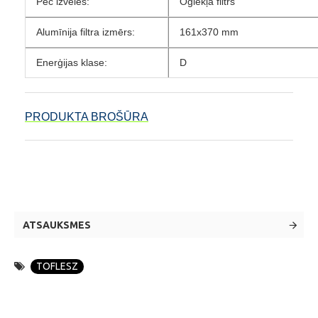
Pēc izvēles:
Oglekļa filtrs
Alumīnija filtra izmērs:
161x370 mm
Enerģijas klase:
D
PRODUKTA BROŠŪRA
ATSAUKSMES
TOFLESZ