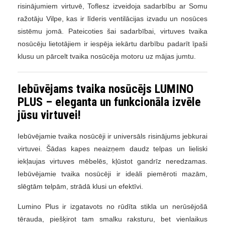
risinājumiem virtuvē, Toflesz izveidoja sadarbību ar Somu
ražotāju Vilpe, kas ir līderis ventilācijas izvadu un nosūces
sistēmu jomā. Pateicoties šai sadarbībai, virtuves tvaika
nosūcēju lietotājiem ir iespēja iekārtu darbību padarīt īpaši
klusu un pārcelt tvaika nosūcēja motoru uz mājas jumtu.
Iebūvējams tvaika nosūcējs LUMINO
PLUS – eleganta un funkcionāla izvēle
jūsu virtuvei!
Iebūvējamie tvaika nosūcēji ir universāls risinājums jebkurai
virtuvei. Šādas kapes neaizņem daudz telpas un lieliski
iekļaujas virtuves mēbelēs, kļūstot gandrīz neredzamas.
Iebūvējamie tvaika nosūcēji ir ideāli piemēroti mazām,
slēgtām telpām, strādā klusi un efektīvi.
Lumino Plus ir izgatavots no rūdīta stikla un nerūsējošā
tērauda, ​​piešķirot tam smalku raksturu, bet vienlaikus