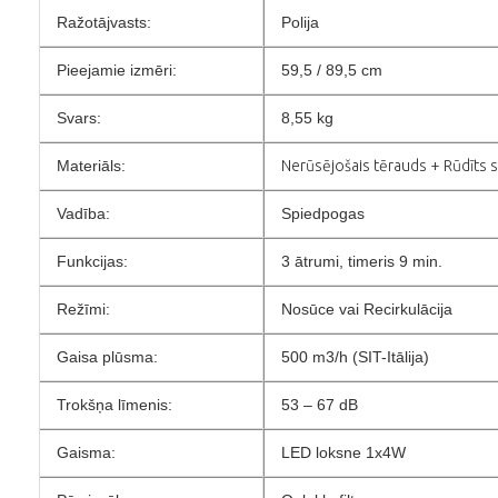
Ražotājvasts:
Polija
Pieejamie izmēri:
59,5 / 89,5 cm
Svars:
8,55 kg
Materiāls:
Nerūsējošais tērauds + Rūdīts s
Vadība:
Spiedpogas
Funkcijas:
3 ātrumi, timeris 9 min.
Režīmi:
Nosūce vai Recirkulācija
Gaisa plūsma:
500 m3/h (SIT-Itālija)
Trokšņa līmenis:
53 – 67 dB
Gaisma:
LED loksne 1x4W