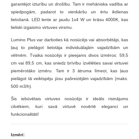
garantējot izturību un drošību.
Tam ir mehāniska vadība ar
spiedpogām, padarot to vienkāršu un ērtu ikdienas
lietošanā. LED lente ar jaudu 1x4 W un krāsu 4000K, kas
lieliski izgaismo virtuves virsmu.
Lumino Plus var darboties kā nosūcējs vai absorbētājs, kas
ļauj to pielāgot lietotāja individuālajām vajadzībām un
vēlmēm.
Tvaika nosūcējs ir pieejams divos izmēros: 59,5
cm vai 89,5 cm, kas sniedz brīvību izvēlēties savai virtuvei
piemērotāko izmēru.
Tam ir 3 ātruma līmeņi, kas ļaus
pielāgot tā veiktspēju jūsu pašreizējām vajadzībām (maks.
500 m3/h).
Šis iebūvētais virtuves nosūcējs ir ideāls risinājums
cilvēkiem, kuri savā virtuvē novērtē eleganci un
funkcionalitāti!
Izmēri: