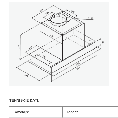
TEHNISKIE DATI:
Ražotājs:
Toflesz