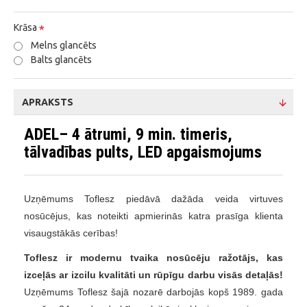
Krāsa
Melns glancēts
Balts glancēts
APRAKSTS
ADEL– 4 ātrumi, 9 min. timeris,
tālvadības pults, LED apgaismojums
Uzņēmums Toflesz piedāvā dažāda veida virtuves
nosūcējus, kas noteikti apmierinās katra prasīga klienta
visaugstākās cerības!
Toflesz ir modernu tvaika nosūcēju ražotājs, kas
izceļās ar izcilu kvalitāti un rūpīgu darbu visās detaļās!
Uzņēmums Toflesz šajā nozarē darbojās kopš 1989. gada