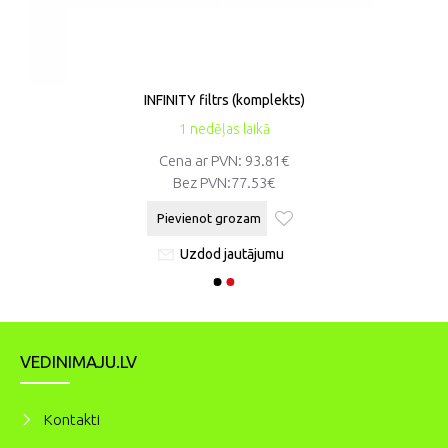
INFINITY filtrs (komplekts)
1 nedēļas laikā
Cena ar PVN: 93.81€
Bez PVN:
77.53€
Pievienot grozam
Uzdod jautājumu
VEDINIMAJU.LV
Kontakti