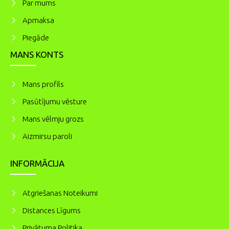
Par mums
Apmaksa
Piegāde
MANS KONTS
Mans profils
Pasūtījumu vēsture
Mans vēlmju grozs
Aizmirsu paroli
INFORMĀCIJA
Atgriešanas Noteikumi
Distances Līgums
Privātuma Politika