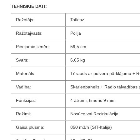
TEHNISKIE DATI:
Ražotājs:
Toflesz
Ražotājvasts:
Polija
Pieejamie izmēri:
59,5 cm
Svars:
6,65 kg
Materiāls:
Tērauds ar pulvera pārklājumu + Rū
Vadība:
Skārienpanelis + Radio tālvadības 
Funkcijas:
4 ātrumi, timeris 9 min.
Režīmi:
Nosūce vai Recirkulācija
Gaisa plūsma:
850 m3/h (SIT-Itālija)