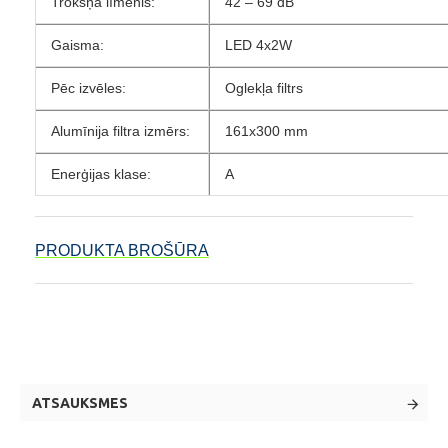
Trokšņa līmenis:
42 – 69 dB
Gaisma:
LED 4x2W
Pēc izvēles:
Oglekļa filtrs
Alumīnija filtra izmērs:
161x300 mm
Enerģijas klase:
A
PRODUKTA BROŠŪRA
ATSAUKSMES