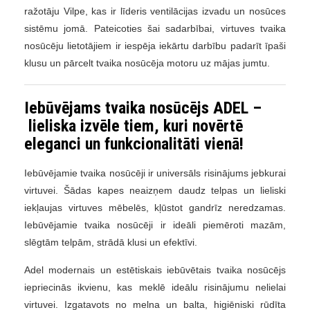
ražotāju Vilpe, kas ir līderis ventilācijas izvadu un nosūces
sistēmu jomā. Pateicoties šai sadarbībai, virtuves tvaika
nosūcēju lietotājiem ir iespēja iekārtu darbību padarīt īpaši
klusu un pārcelt tvaika nosūcēja motoru uz mājas jumtu.
Iebūvējams tvaika nosūcējs ADEL –
lieliska izvēle tiem, kuri novērtē
eleganci un funkcionalitāti vienā!
Iebūvējamie tvaika nosūcēji ir universāls risinājums jebkurai
virtuvei. Šādas kapes neaizņem daudz telpas un lieliski
iekļaujas virtuves mēbelēs, kļūstot gandrīz neredzamas.
Iebūvējamie tvaika nosūcēji ir ideāli piemēroti mazām,
slēgtām telpām, strādā klusi un efektīvi.
Adel modernais un estētiskais iebūvētais tvaika nosūcējs
iepriecinās ikvienu, kas meklē ideālu risinājumu nelielai
virtuvei. Izgatavots no melna un balta, higiēniski rūdīta