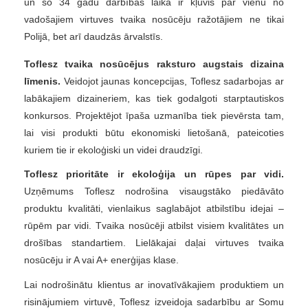
un šo 34 gadu darbības laikā ir kļuvis par vienu no
vadošajiem virtuves tvaika nosūcēju ražotājiem ne tikai
Polijā, bet arī daudzās ārvalstīs.
Toflesz tvaika nosūcējus raksturo augstais dizaina
līmenis.
Veidojot jaunas koncepcijas, Toflesz sadarbojas ar
labākajiem dizaineriem, kas tiek godalgoti starptautiskos
konkursos. Projektējot īpaša uzmanība tiek pievērsta tam,
lai visi produkti būtu ekonomiski lietošanā, pateicoties
kuriem tie ir ekoloģiski un videi draudzīgi.
Toflesz prioritāte ir ekoloģija un rūpes par vidi.
Uzņēmums Toflesz nodrošina visaugstāko piedāvāto
produktu kvalitāti, vienlaikus saglabājot atbilstību idejai –
rūpēm par vidi. Tvaika nosūcēji atbilst visiem kvalitātes un
drošības standartiem. Lielākajai daļai virtuves tvaika
nosūcēju ir A vai A+ enerģijas klase.
Lai nodrošinātu klientus ar inovatīvākajiem produktiem un
risinājumiem virtuvē, Toflesz izveidoja sadarbību ar Somu