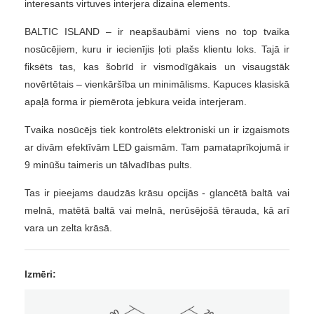
interesants virtuves interjera dizaina elements.
BALTIC ISLAND – ir neapšaubāmi viens no top tvaika
nosūcējiem, kuru ir iecienījis ļoti plašs klientu loks. Tajā ir
fiksēts tas, kas šobrīd ir vismodīgākais un visaugstāk
novērtētais – vienkāršība un minimālisms. Kapuces klasiskā
apaļā forma ir piemērota jebkura veida interjeram.
Tvaika nosūcējs tiek
kontrolēts
elektroniski un ir izgaismots
ar divām efektīvām LED gaismām. Tam pamataprīkojumā ir
9 minūšu taimeris un tālvadības pults.
Tas ir pieejams daudzās krāsu opcijās - glancētā baltā vai
melnā, matētā baltā vai melnā, nerūsējošā tērauda, kā arī
vara un zelta krāsā.
Izmēri: