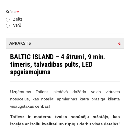
Krāsa
Zelts
Varš
APRAKSTS
BALTIC ISLAND – 4 ātrumi, 9 min.
timeris, tālvadības pults, LED
apgaismojums
Uzņēmums Toflesz piedāvā dažāda veida virtuves
nosūcējus, kas noteikti apmierinās katra prasīga klienta
visaugstākās cerības!
Toflesz ir modernu tvaika nosūcēju ražotājs, kas
izceļās ar izcilu kvalitāti un rūpīgu darbu visās detaļās!