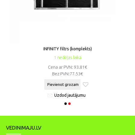
INFINITY filtrs (komplekts)
1 nedēļas laikā
Cena ar PVN: 93.81€
Bez PVN:
77.53€
Pievienot grozam
Uzdod jautājumu
VEDINIMAJU.LV