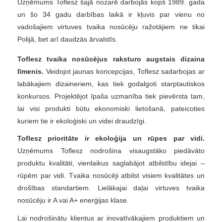
Uzņēmums Toflesz šajā nozarē darbojās kopš 1989. gada
un šo 34 gadu darbības laikā ir kļuvis par vienu no
vadošajiem virtuves tvaika nosūcēju ražotājiem ne tikai
Polijā, bet arī daudzās ārvalstīs.
Toflesz tvaika nosūcējus raksturo augstais dizaina
līmenis.
Veidojot jaunas koncepcijas, Toflesz sadarbojas ar
labākajiem dizaineriem, kas tiek godalgoti starptautiskos
konkursos. Projektējot īpaša uzmanība tiek pievērsta tam,
lai visi produkti būtu ekonomiski lietošanā, pateicoties
kuriem tie ir ekoloģiski un videi draudzīgi.
Toflesz prioritāte ir ekoloģija un rūpes par vidi.
Uzņēmums Toflesz nodrošina visaugstāko piedāvāto
produktu kvalitāti, vienlaikus saglabājot atbilstību idejai –
rūpēm par vidi. Tvaika nosūcēji atbilst visiem kvalitātes un
drošības standartiem. Lielākajai daļai virtuves tvaika
nosūcēju ir A vai A+ enerģijas klase.
Lai nodrošinātu klientus ar inovatīvākajiem produktiem un