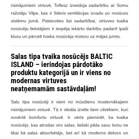
risinājumiem virtuvē, Toflesz izveidoja sadarbību ar Somu
ražotāju Vilpe, kas ir līderis ventilācijas izvadu un nosūces
sistēmu jomā. Pateicoties šai sadarbībai, virtuves tvaika
nosūcēju lietotājiem ir iespēja iekārtu darbību padarīt īpaši
klusu un pārcelt tvaika nosūcēja motoru uz mājas jumtu.
Salas tipa tvaika nosūcējs BALTIC
ISLAND – ierindojas pārdotāko
produktu kategorijā un ir viens no
modernas virtuves
neatņemamām sastāvdaļām!
Salu tipa nosūcēji ir vieni no mūsdienu modernākajiem
risinājumiem virtuvē. Tā ir ideāla izvēle tiem cilvēkiem, kuri
novērtē komfortu virtuvē. Ir vērts pieminēt, ka tvaika
nosūcējs, kas atrodas virs salas, lieliski pilda savu lomu ne
tikai kā salas absorbētājs, bet arī kā moderns dekors un