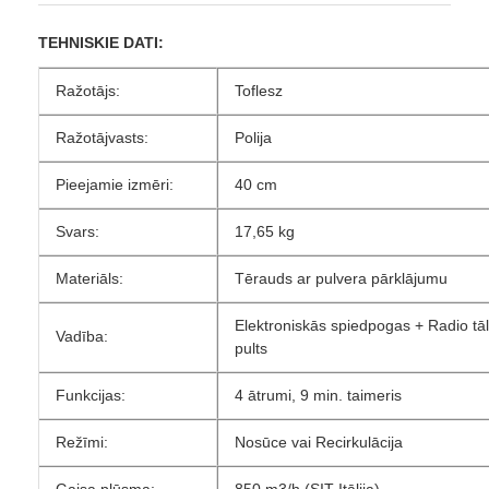
TEHNISKIE DATI:
Ražotājs:
Toflesz
Ražotājvasts:
Polija
Pieejamie izmēri:
40 cm
Svars:
17,65 kg
Materiāls:
Tērauds ar pulvera pārklājumu
Elektroniskās spiedpogas + Radio tā
Vadība:
pults
Funkcijas:
4 ātrumi, 9 min. taimeris
Režīmi:
Nosūce vai Recirkulācija
Gaisa plūsma:
850 m3/h (SIT-Itālija)