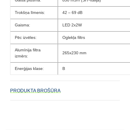
Trokšņa līmenis:
42 – 69 dB
Gaisma:
LED 2x2W
Pēc izvēles:
Oglekļa filtrs
Alumīnija filtra
265x230 mm
izmērs:
Enerģijas klase:
B
PRODUKTA BROŠŪRA