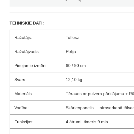
TEHNISKIE DATI:
Ražotājs:
Toflesz
Ražotājvasts:
Polija
Pieejamie izmēri:
60 / 90 cm
Svars:
12,10 kg
Materiāls:
Tērauds ar pulvera pārklājumu + Rūd
Vadība:
Skārienpanelis + Infrasarkanā tālva
Funkcijas:
4 ātrumi, timeris 9 min.