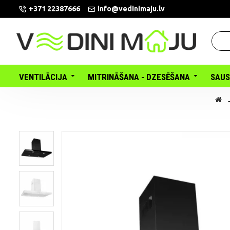
+371 22387666
info@vedinimaju.lv
VENTILĀCIJA
MITRINĀŠANA - DZESĒŠANA
SAUS