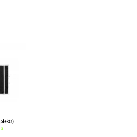
mplekts)
kā