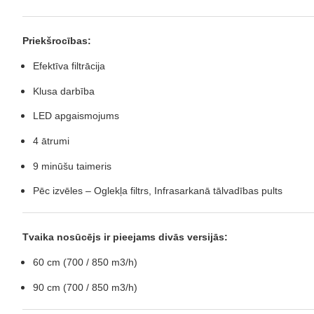
Priekšrocības:
Efektīva filtrācija
Klusa darbība
LED apgaismojums
4 ātrumi
9 minūšu taimeris
Pēc izvēles – Oglekļa filtrs,
Infrasarkanā tālvadības pults
Tvaika nosūcējs ir pieejams divās versijās:
60 cm (700 / 850 m3/h)
90 cm (700 / 850 m3/h)