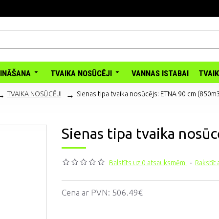
INĀŠANA
TVAIKA NOSŪCĒJI
VANNAS ISTABAI
TVAI
TVAIKA NOSŪCĒJI
Sienas tipa tvaika nosūcējs: ETNA 90 cm (850m
Sienas tipa tvaika nosū
Balstīts uz 0 atsauksmēm.
-
Rakstīt
Cena ar PVN:
506.49€