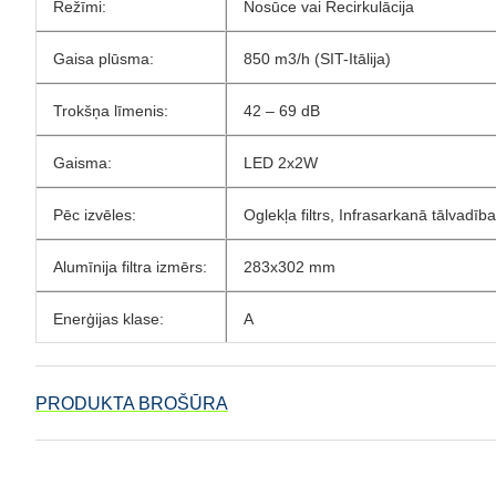
Režīmi:
Nosūce vai Recirkulācija
Gaisa plūsma:
850 m3/h (SIT-Itālija)
Trokšņa līmenis:
42 – 69 dB
Gaisma:
LED 2x2W
Pēc izvēles:
Oglekļa filtrs,
Infrasarkanā tālvadība
Alumīnija filtra izmērs:
283x302 mm
Enerģijas klase:
A
PRODUKTA BROŠŪRA