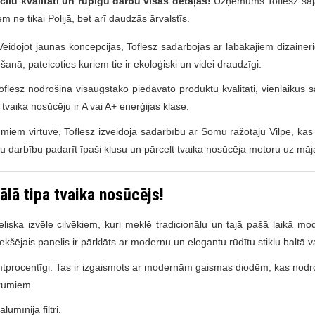
zcilu kvalitāti un rūpīgu darbu visās detaļās!
Uzņēmums Toflesz šajā
em ne tikai Polijā, bet arī daudzās ārvalstīs.
Veidojot jaunas koncepcijas, Toflesz sadarbojas ar labākajiem dizaineri
šanā, pateicoties kuriem tie ir ekoloģiski un videi draudzīgi.
esz nodrošina visaugstāko piedāvāto produktu kvalitāti, vienlaikus sagl
 tvaika nosūcēju ir A vai A+ enerģijas klase.
umiem virtuvē, Toflesz izveidoja sadarbību ar Somu ražotāju Vilpe, kas i
ārtu darbību padarīt īpaši klusu un pārcelt tvaika nosūcēja motoru uz māj
lā tipa tvaika nosūcējs!
ieliska izvēle cilvēkiem, kuri meklē tradicionālu un tajā pašā laikā 
iekšējais panelis ir pārklāts ar modernu un elegantu rūdītu stiklu baltā
mtprocentīgi
. Tas ir izgaismots ar modernām gaismas diodēm, kas nodro
erumiem.
umīnija filtri.