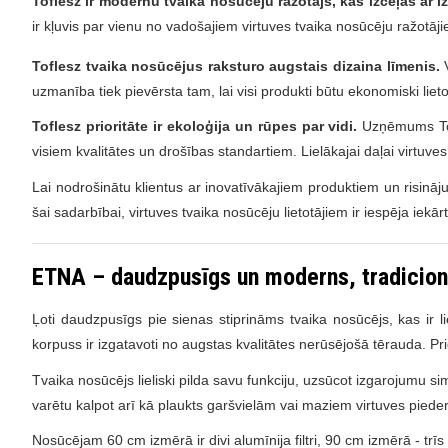
Toflesz ir modernu tvaika nosūcēju ražotājs, kas izceļās ar i
ir kļuvis par vienu no vadošajiem virtuves tvaika nosūcēju ražotāji
Toflesz tvaika nosūcējus raksturo augstais dizaina līmenis.
uzmanība tiek pievērsta tam, lai visi produkti būtu ekonomiski lieto
Toflesz prioritāte ir ekoloģija un rūpes par vidi.
Uzņēmums Tofl
visiem kvalitātes un drošības standartiem. Lielākajai daļai virtuves
Lai nodrošinātu klientus ar inovatīvākajiem produktiem un risināj
šai sadarbībai, virtuves tvaika nosūcēju lietotājiem ir iespēja iek
ETNA – daudzpusīgs un moderns, tradicionā
Ļoti daudzpusīgs pie sienas stiprināms tvaika nosūcējs, kas ir l
korpuss ir izgatavoti no augstas kvalitātes nerūsējošā tērauda. Pr
Tvaika nosūcējs lieliski pilda savu funkciju, uzsūcot izgarojumu
si
varētu kalpot arī kā plaukts garšvielām vai maziem virtuves pied
Nosūcējam 60 cm izmērā ir divi alumīnija filtri, 90 cm izmērā - trīs al