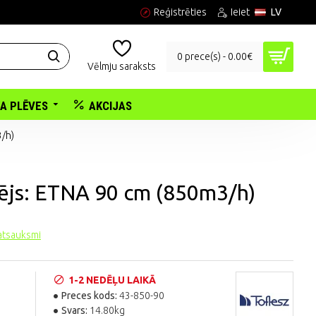
Reģistrēties
Ieiet
LV
0 prece(s) - 0.00€
Vēlmju saraksts
KA PLĒVES
AKCIJAS
3/h)
cējs: ETNA 90 cm (850m3/h)
 atsauksmi
1-2 NEDĒĻU LAIKĀ
Preces kods:
43-850-90
Svars:
14.80kg