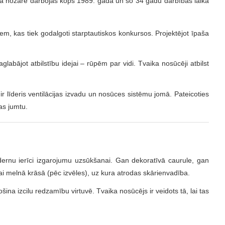
 nozarē darbojās kopš 1989. gada un šo 34 gadu darbības laikā
em, kas tiek godalgoti starptautiskos konkursos. Projektējot īpaša
abājot atbilstību idejai – rūpēm par vidi. Tvaika nosūcēji atbilst
r līderis ventilācijas izvadu un nosūces sistēmu jomā. Pateicoties
as jumtu.
modernu ierīci izgarojumu uzsūkšanai. Gan dekoratīvā caurule, gan
 vai melnā krāsā (pēc izvēles), uz kura atrodas skārienvadība.
šina izcilu redzamību virtuvē.
Tvaika nosūcējs ir veidots tā, lai tas