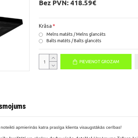
Bez PVN:
418.59€
Krāsa
Melns matēts / Melns glancēts
Balts matēts / Balts glancēts
PIEVIENOT GROZAM
aismojums
teikti apmierinās katra prasīga klienta visaugstākās cerības!