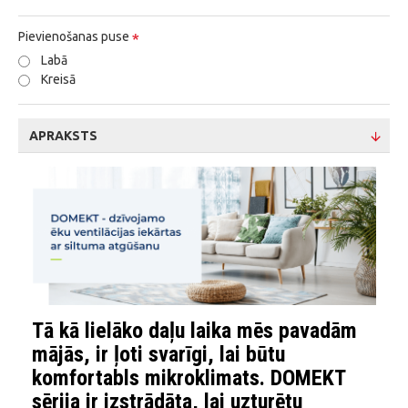
Pievienošanas puse
Labā
Kreisā
APRAKSTS
Tā kā lielāko daļu laika mēs pavadām
mājās, ir ļoti svarīgi, lai būtu
komfortabls mikroklimats. DOMEKT
sērija ir izstrādāta, lai uzturētu