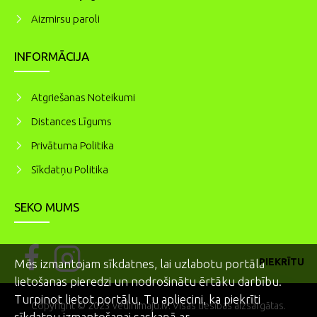
Aizmirsu paroli
INFORMĀCIJA
Atgriešanas Noteikumi
Distances Līgums
Privātuma Politika
Sīkdatņu Politika
SEKO MUMS
PIEKRĪTU
Mēs izmantojam sīkdatnes, lai uzlabotu portāla
lietošanas pieredzi un nodrošinātu ērtāku darbību.
Turpinot lietot portālu, Tu apliecini, ka piekrīti
Copyright © 2023 vedinimaju.lv. Visas tiesības aizsargātas.
sīkdatņu izmantošanai saskaņā ar