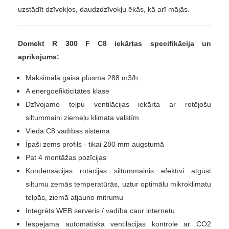
uzstādīt dzīvokļos, daudzdzīvokļu ēkās, kā arī mājās.
Domekt
R 300 F C8
iekārtas specifikācija un
aprīkojums:
Maksimālā gaisa plūsma 288 m3/h
A energoefikticitātes klase
Dzīvojamo telpu ventilācijas iekārta ar rotējošu
siltummaini ziemeļu klimata valstīm
Viedā C8 vadības sistēma
Īpaši zems profils - tikai 280 mm augstumā
Pat 4 montāžas pozīcijas
Kondensācijas rotācijas siltummainis efektīvi atgūst
siltumu zemās temperatūrās, uztur optimālu mikroklimatu
telpās, ziemā atjauno mitrumu
Integrēts WEB serveris / vadība caur internetu
Iespējama automātiska ventilācijas kontrole ar CO2