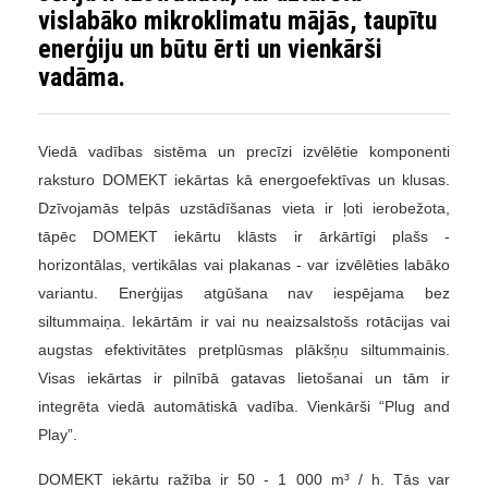
vislabāko mikroklimatu mājās, taupītu
enerģiju un būtu ērti un vienkārši
vadāma.
Viedā vadības sistēma un precīzi izvēlētie komponenti
raksturo DOMEKT iekārtas kā energoefektīvas un klusas.
Dzīvojamās telpās uzstādīšanas vieta ir ļoti ierobežota,
tāpēc DOMEKT iekārtu klāsts ir ārkārtīgi plašs -
horizontālas, vertikālas vai plakanas - var izvēlēties labāko
variantu. Enerģijas atgūšana nav iespējama bez
siltummaiņa. Iekārtām ir vai nu neaizsalstošs rotācijas vai
augstas efektivitātes pretplūsmas plākšņu siltummainis.
Visas iekārtas ir pilnībā gatavas lietošanai un tām ir
integrēta viedā automātiskā vadība. Vienkārši “Plug and
Play”.
DOMEKT iekārtu ražība ir 50 - 1 000 m³ / h. Tās var