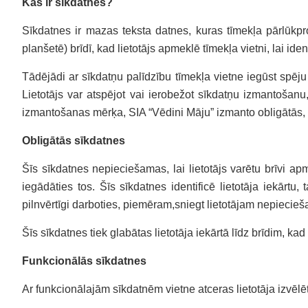
Kas ir sīkdatnes?
Sīkdatnes ir mazas teksta datnes, kuras tīmekļa pārlūkprog
planšetē) brīdī, kad lietotājs apmeklē tīmekļa vietni, lai i
Tādējādi ar sīkdatņu palīdzību tīmekļa vietne iegūst spēju s
Lietotājs var atspējot vai ierobežot sīkdatņu izmantošan
izmantošanas mērķa, SIA “Vēdini Māju” izmanto obligātās, 
Obligātās sīkdatnes
Šīs sīkdatnes nepieciešamas, lai lietotājs varētu brīvi ap
iegādāties tos. Šīs sīkdatnes identificē lietotāja iekārt
pilnvērtīgi darboties, piemēram,sniegt lietotājam nepiecie
Šīs sīkdatnes tiek glabātas lietotāja iekārtā līdz brīdim, k
Funkcionālās sīkdatnes
Ar funkcionālajām sīkdatnēm vietne atceras lietotāja izvēlētos