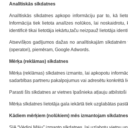
Analītiskās sīkdatnes
Analītiskās sīkdatnes apkopo informāciju par to, kā lietot
Informācija tiek lietota analīzes nolūkos, lai noskaidrotu, 
identificē tikai lietotāja iekārtu,taču neizpauž lietotāja identit
Atsevišķos gadījumos dažas no analītiskajām sīkdatnēm vi
(operatori), piemēram, Google Adwords.
Mērķa (reklāmas) sīkdatnes
Mērķa (reklāmas) sīkdatnes izmanto, lai apkopotu informāci
sadarbības partneru pakalpojumus vai adresētu konkrētā liet
Parasti šīs sīkdatnes ar vietnes īpašnieka atļauju atbilst
Mērķa sīkdatnes lietotāja gala iekārtā tiek uzglabātas pastā
Kādiem mērķiem (nolūkiem) mēs izmantojam sīkdatnes
SIA “Vēdini Māju” izmanto sīkdatnes, lai uzlabotu vietņu u