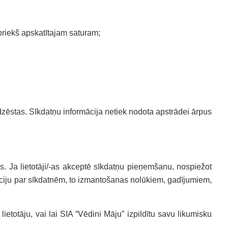
priekš apskatītajam saturam;
 dzēstas. Sīkdatņu informācija netiek nodota apstrādei ārpus
es. Ja lietotāji/-as akceptē sīkdatņu pieņemšanu, nospiežot
ormāciju par sīkdatnēm, to izmantošanas nolūkiem, gadījumiem,
ietotāju, vai lai SIA “Vēdini Māju” izpildītu savu likumisku