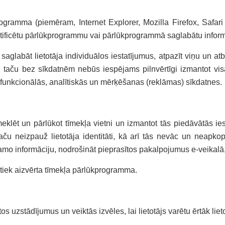
ramma (piemēram, Internet Explorer, Mozilla Firefox, Safari u.
dentificētu pārlūkprogrammu vai pārlūkprogrammā saglabātu inform
aglabāt lietotāja individuālos iestatījumus, atpazīt viņu un atb
u, taču bez sīkdatnēm nebūs iespējams pilnvērtīgi izmantot vi
funkcionālās, analītiskās un mērķēšanas (reklāmas) sīkdatnes.
meklēt un pārlūkot tīmekļa vietni un izmantot tās piedāvātās i
u, taču neizpauž lietotāja identitāti, kā arī tās nevāc un neap
šamo informāciju, nodrošināt pieprasītos pakalpojumus e-veikal
ad tiek aizvērta tīmekļa pārlūkprogramma.
 uzstādījumus un veiktās izvēles, lai lietotājs varētu ērtāk lieto