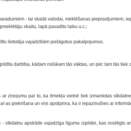
s paradumiem - tai skaitā valodai, meklēšanas pieprasījumiem, ie
pmeklētāju skaitu, lapā pavadīto laiku u.c.;
arādītu lietotāja vajadzībām pielāgotus pakalpojumus.
 izpildīta darbība, kādam nolūkam tās vāktas, un pēc tam tās tiek
s ar ziņojumu par to, ka tīmekļa vietnē tiek izmantotas sīkdatn
āja/-as piekrišana un viņi apstiprina, ka ir iepazinušies ar inf
 - sīkdatņu apstrāde vajadzīga līguma izpildei, kas noslēgts ar l