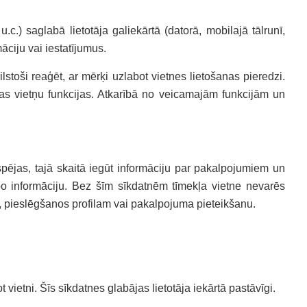
c.) saglabā lietotāja galiekārtā (datorā, mobilajā tālrunī,
āciju vai iestatījumus.
ilstoši reaģēt, ar mērķi uzlabot vietnes lietošanas pieredzi.
sas vietņu funkcijas. Atkarībā no veicamajām funkcijām un
espējas, tajā skaitā iegūt informāciju par pakalpojumiem un
kopo informāciju. Bez šīm sīkdatnēm tīmekļa vietne nevarēs
ā, pieslēgšanos profilam vai pakalpojuma pieteikšanu.
t vietni. Šīs sīkdatnes glabājas lietotāja iekārtā pastāvīgi.