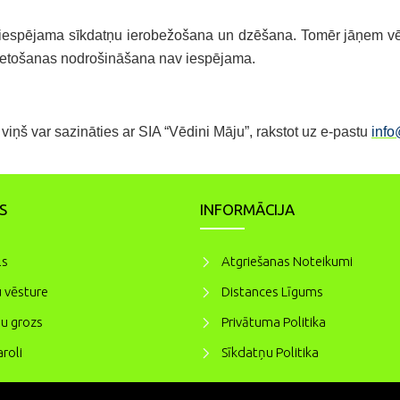
iespējama sīkdatņu ierobežošana un dzēšana. Tomēr jāņem vērā
 lietošanas nodrošināšana nav iespējama.
viņš var sazināties ar SIA “Vēdini Māju”, rakstot uz e-pastu
info
S
INFORMĀCIJA
ls
Atgriešanas Noteikumi
 vēsture
Distances Līgums
u grozs
Privātuma Politika
roli
Sīkdatņu Politika