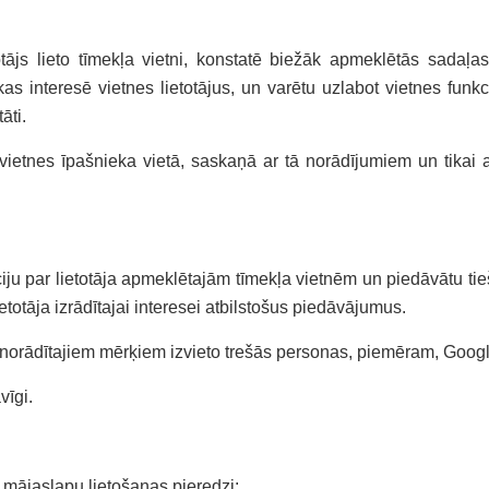
ājs lieto tīmekļa vietni, konstatē biežāk apmeklētās sadaļas, i
kas interesē vietnes lietotājus, un varētu uzlabot vietnes funkc
āti.
etnes īpašnieka vietā, saskaņā ar tā norādījumiem un tikai at
ju par lietotāja apmeklētajām tīmekļa vietnēm un piedāvātu tie
otāja izrādītajai interesei atbilstošus piedāvājumus.
oši norādītajiem mērķiem izvieto trešās personas, piemēram, Goo
vīgi.
n mājaslapu lietošanas pieredzi: