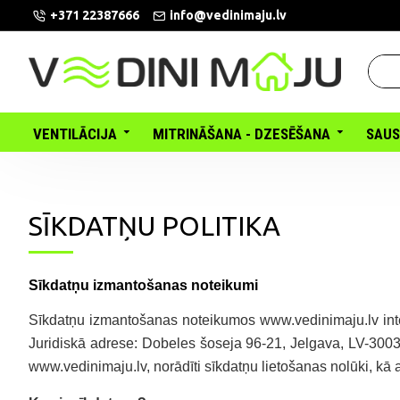
+371 22387666
info@vedinimaju.lv
VENTILĀCIJA
MITRINĀŠANA - DZESĒŠANA
SAUS
SĪKDATŅU POLITIKA
Sīkdatņu izmantošanas noteikumi
Sīkdatņu izmantošanas noteikumos www.vedinimaju.lv inter
Juridiskā adrese: Dobeles šoseja 96-21, Jelgava, LV-3003
www.vedinimaju.lv, norādīti sīkdatņu lietošanas nolūki, kā a