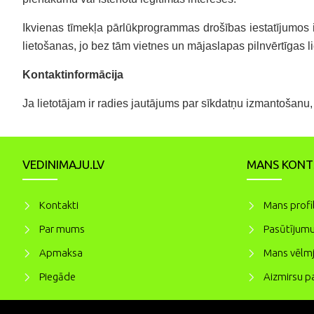
Ikvienas tīmekļa pārlūkprogrammas drošības iestatījumos 
lietošanas, jo bez tām vietnes un mājaslapas pilnvērtīgas
Kontaktinformācija
Ja lietotājam ir radies jautājums par sīkdatņu izmantošanu, 
VEDINIMAJU.LV
MANS KONT
Kontakti
Mans profi
Par mums
Pasūtījumu
Apmaksa
Mans vēlmj
Piegāde
Aizmirsu pa