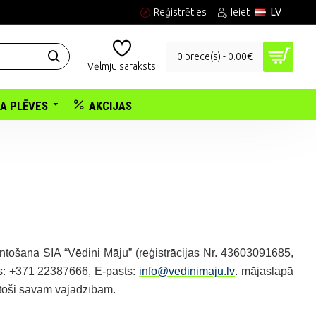
Reģistrēties
Ieiet
LV
0 prece(s) - 0.00€
Vēlmju saraksts
KA PLĒVES
AKCIJAS
ntošana SIA “Vēdini Māju” (reģistrācijas Nr. 43603091685,
ns: +371 22387666, E-pasts:
info@vedinimaju.lv
. mājaslapā
lstoši savām vajadzībām.