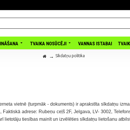
INĀŠANA
TVAIKA NOSŪCĒJI
VANNAS ISTABAI
TVAI
Sīkdatņu politika
neta vietnē (turpmāk - dokuments) ir aprakstīta sīkdatņu izma
, Faktiskā adrese: Rubeņu ceļš 2F, Jelgava, LV- 3002, Telefo
rī lietotāju tiesības mainīt un izvēlēties sīkdatņu lietošanu atbi