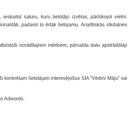
eskaitot saturu, kuru lietotājs izvēlas, pārlūkojot vietni.
ionalitāti, padarot to ērtāk lietojamu. Analītiskās sīkdatnes
bilstoši norādītajiem mērķiem, pārvalda datu apstrādātāji
ši konkrētam lietotājam interesējošus SIA “Vēdini Māju” vai
gle Adwords.