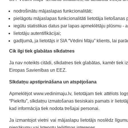
nodrošinātu mājaslapas funkcionalitāti;
pielāgotu mājaslapas funkcionalitāti lietotāja lietošana
iegūtu statistikas datus par lapas apmeklētāju plūsmu - a
lietotāju autentifikācijai;
gadījumā, ja lietotājs ir SIA “Vēdini Māju” klients, lai p
Cik ilgi tiek glabātas sīkdatnes
Ja nav noteikts citādi, sīkdatnes tiek glabātas, kamēr tiek
Eiropas Savienības un EEZ.
Sīkdatņu apstiprināšana un atspējošana
Apmeklējot www.vedinimaju.lv, lietotājam tiek attēlots log
“Piekrītu”, sīkdatņu izmatošanas tiesiskais pamats ir lietot
kad informācija tiek nodota trešajai personai.
Ja izmantojot vietni vai mājaslapu lietotājs noslēdz līgumu
pienākumu vai īstenotu leģitīmas intereses.