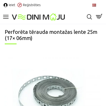
Ieiet
Reģistrēties
LV
Perforēta tērauda montažas lente 25m
(17× 06mm)