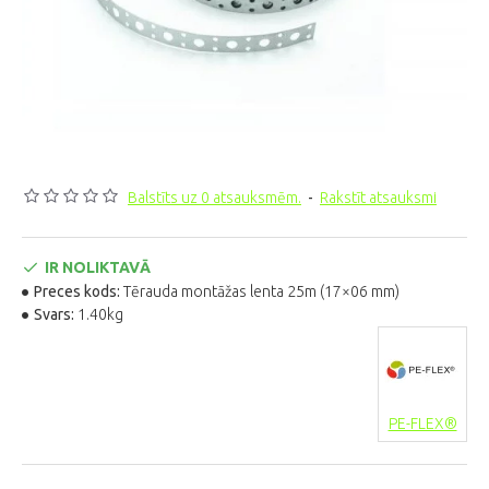
Balstīts uz 0 atsauksmēm.
-
Rakstīt atsauksmi
IR NOLIKTAVĀ
Preces kods:
Tērauda montāžas lenta 25m (17×06 mm)
Svars:
1.40kg
PE-FLEX®