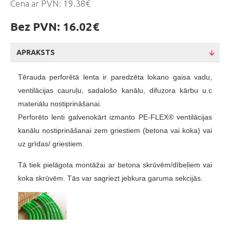
Cena ar PVN:
19.38€
Bez PVN:
16.02€
APRAKSTS
Tērauda perforētā lenta ir paredzēta lokano gaisa vadu,
ventilācijas cauruļu, sadalošo kanālu, difuzora kārbu u.c
materiālu nostiprināšanai.
Perforēto lenti galvenokārt izmanto PE-FLEX® ventilācijas
kanālu nostiprināšanai zem griestiem (betona vai koka) vai
uz grīdas/ griestiem.
Tā tiek pielāgota montāžai ar betona
skrūvēm/dībeļiem
vai
koka skrūvēm. Tās var sagriezt jebkura garuma sekcijās.