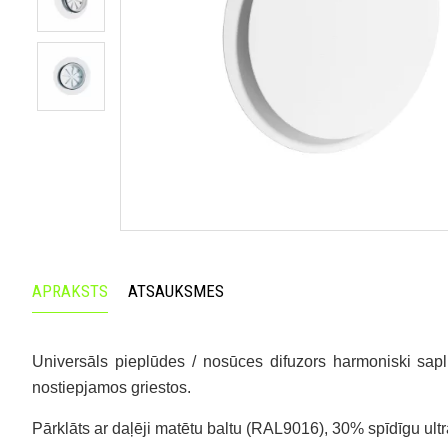
APRAKSTS
ATSAUKSMES
Universāls pieplūdes / nosūces difuzors harmoniski sapl
nostiepjamos griestos.
Pārklāts ar daļēji matētu baltu (RAL9016), 30% spīdīgu ul