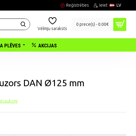
Reģistrēties
Ieiet
LV
0 prece(s) - 0.00€
Vēlmju saraksts
KA PLĒVES
AKCIJAS
ifuzors DAN Ø125 mm
 atsauksmi