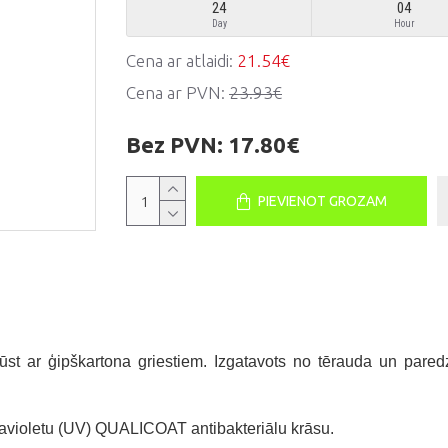
24
04
Day
Hour
Cena ar atlaidi:
21.54€
Cena ar PVN:
23.93€
Bez PVN:
17.80€
PIEVIENOT GROZAM
ūst ar ģipškartona griestiem. Izgatavots no tērauda un paredz
travioletu (UV) QUALICOAT antibakteriālu krāsu.