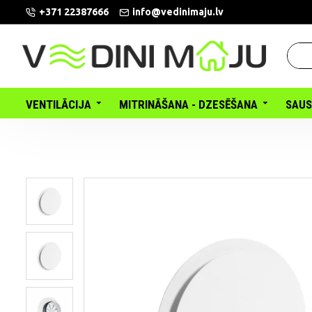
+371 22387666
info@vedinimaju.lv
VENTILĀCIJA
MITRINĀŠANA - DZESĒŠANA
SAUS