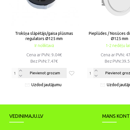
Trokšņa slāpētājs/gaisa plūsmas
Pieplūdes / Nosūces d
regulators Ø125 mm
Ø125 mm
Ir noliktavā
1-2 nedēļu la
Cena ar PVN: 9.04€
Cena ar PVN: 4
Bez PVN:
7.47€
Bez PVN:
39.
Pievienot grozam
Pievienot gro
Uzdod jautājumu
Uzdod jautā
VEDINIMAJU.LV
MANS KONT