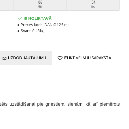
06
53
Min
Sec
IR NOLIKTAVĀ
Preces kods:
DAN Ø125 mm
Svars:
0.43kg
UZDOD JAUTĀJUMU
IELIKT VĒLMJU SARAKSTĀ
ēts uzstādīšanai pie griestiem, sienām, kā arī piemērots