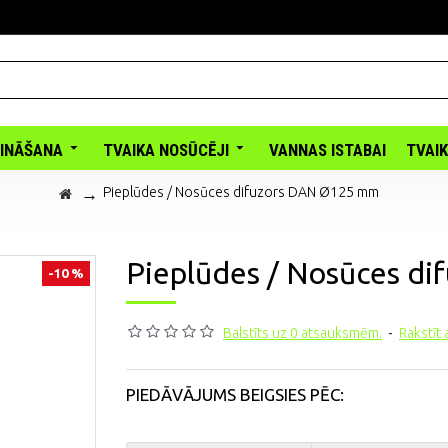
INĀŠANA
TVAIKA NOSŪCĒJI
VANNAS ISTABAI
TVAI
Pieplūdes / Nosūces difuzors DAN Ø125 mm
Pieplūdes / Nosūces d
-10 %
Balstīts uz 0 atsauksmēm.
-
Rakstīt
PIEDĀVĀJUMS BEIGSIES PĒC: