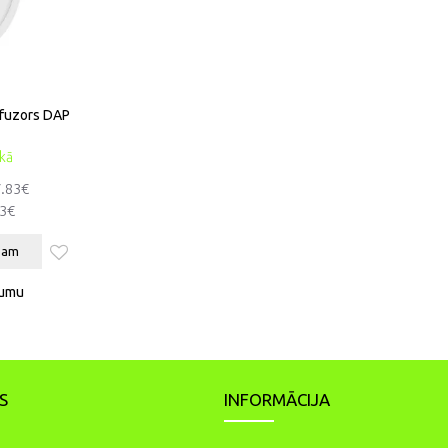
ifuzors DAP
ikā
7.83€
53€
zam
jumu
S
INFORMĀCIJA