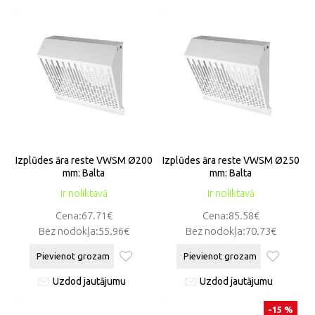
Izplūdes āra reste VWSM Ø200
Izplūdes āra reste VWSM Ø250
mm: Balta
mm: Balta
Ir noliktavā
Ir noliktavā
Cena:67.71€
Cena:85.58€
Bez nodokļa:55.96€
Bez nodokļa:70.73€
Pievienot grozam
Pievienot grozam
Uzdod jautājumu
Uzdod jautājumu
-15 %