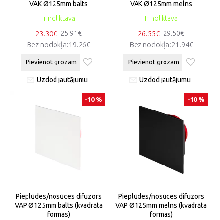
VAK Ø125mm balts
VAK Ø125mm melns
Ir noliktavā
Ir noliktavā
23.30€
26.55€
25.91€
29.50€
Bez nodokļa:19.26€
Bez nodokļa:21.94€
Pievienot grozam
Pievienot grozam
Uzdod jautājumu
Uzdod jautājumu
-10 %
-10 %
Pieplūdes/nosūces difuzors
Pieplūdes/nosūces difuzors
VAP Ø125mm balts (kvadrāta
VAP Ø125mm melns (kvadrāta
formas)
formas)