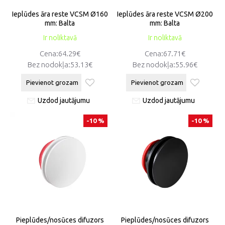
Ieplūdes āra reste VCSM Ø160
Ieplūdes āra reste VCSM Ø200
mm: Balta
mm: Balta
Ir noliktavā
Ir noliktavā
Cena:64.29€
Cena:67.71€
Bez nodokļa:53.13€
Bez nodokļa:55.96€
Pievienot grozam
Pievienot grozam
Uzdod jautājumu
Uzdod jautājumu
-10 %
-10 %
Pieplūdes/nosūces difuzors
Pieplūdes/nosūces difuzors