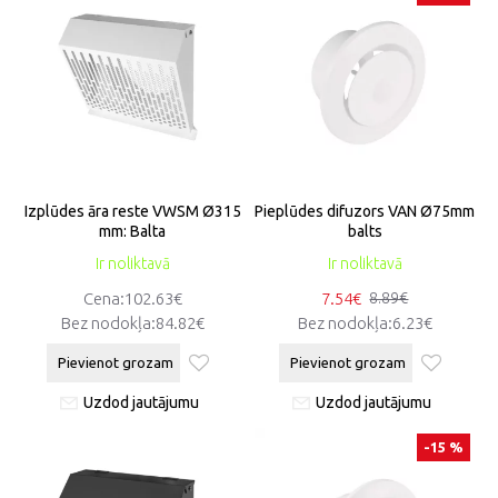
Izplūdes āra reste VWSM Ø315
Pieplūdes difuzors VAN Ø75mm
mm: Balta
balts
Ir noliktavā
Ir noliktavā
Cena:102.63€
7.54€
8.89€
Bez nodokļa:84.82€
Bez nodokļa:6.23€
Pievienot grozam
Pievienot grozam
Uzdod jautājumu
Uzdod jautājumu
-15 %