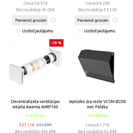
Cena:54.51€
Cena:64.29€
Bez nodokļa:45.05€
Bez nodokļa:53.13€
Pievienot grozam
Pievienot grozam
Uzdod jautājumu
Uzdod jautājumu
-15 %
Decentralizēta ventilācijas
Ieplūdes āra reste VCSM Ø200
iekārta Awenta AHRP160
mm: Pelēka
Ir noliktavā
Ir noliktavā
537.11€
Cena:67.71€
631.89€
Bez nodokļa:443.89€
Bez nodokļa:55.96€