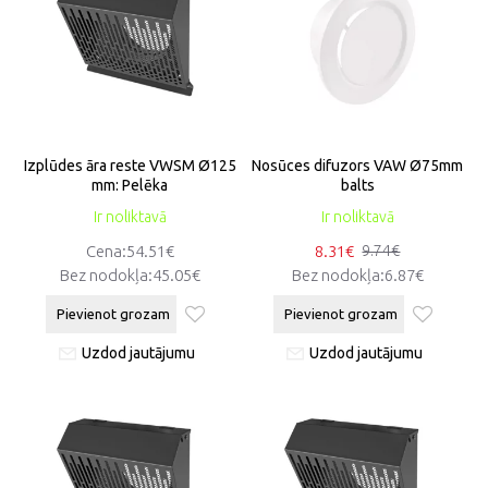
Izplūdes āra reste VWSM Ø125
Nosūces difuzors VAW Ø75mm
mm: Pelēka
balts
Ir noliktavā
Ir noliktavā
Cena:54.51€
8.31€
9.74€
Bez nodokļa:45.05€
Bez nodokļa:6.87€
Pievienot grozam
Pievienot grozam
Uzdod jautājumu
Uzdod jautājumu