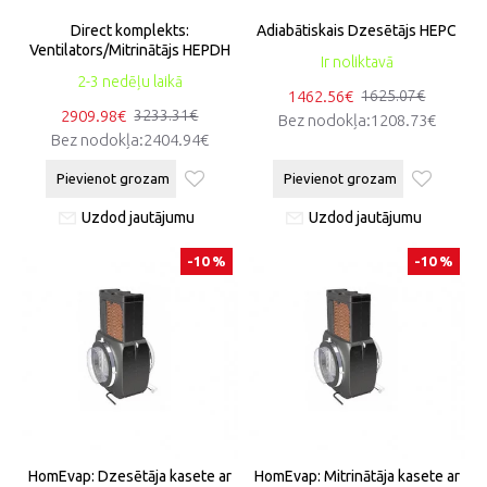
Direct komplekts:
Adiabātiskais Dzesētājs HEPC
Ventilators/Mitrinātājs HEPDH
Ir noliktavā
2-3 nedēļu laikā
1462.56€
1625.07€
2909.98€
3233.31€
Bez nodokļa:1208.73€
Bez nodokļa:2404.94€
Pievienot grozam
Pievienot grozam
Uzdod jautājumu
Uzdod jautājumu
-10 %
-10 %
HomEvap: Dzesētāja kasete ar
HomEvap: Mitrinātāja kasete ar