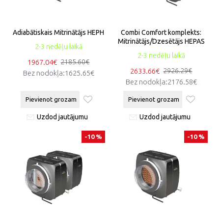
Adiabātiskais Mitrinātājs HEPH
Combi Comfort komplekts:
Mitrinātājs/Dzesētājs HEPAS
2-3 nedēļu laikā
2-3 nedēļu laikā
1967.04€
2185.60€
2633.66€
2926.29€
Bez nodokļa:1625.65€
Bez nodokļa:2176.58€
Pievienot grozam
Pievienot grozam
Uzdod jautājumu
Uzdod jautājumu
-10 %
-10 %