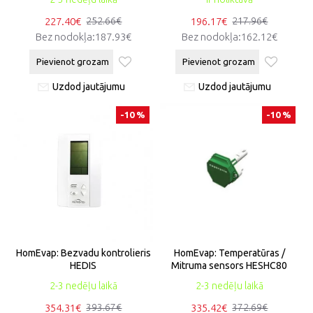
227.40€
196.17€
252.66€
217.96€
Bez nodokļa:187.93€
Bez nodokļa:162.12€
Pievienot grozam
Pievienot grozam
Uzdod jautājumu
Uzdod jautājumu
-10 %
-10 %
HomEvap: Bezvadu kontrolieris
HomEvap: Temperatūras /
HEDIS
Mitruma sensors HESHC80
2-3 nedēļu laikā
2-3 nedēļu laikā
354.31€
335.42€
393.67€
372.69€