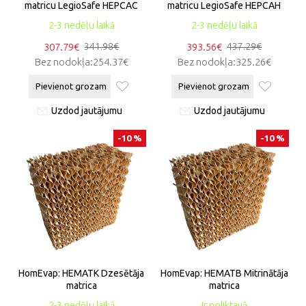
matricu LegioSafe HEPCAC
matricu LegioSafe HEPCAH
2-3 nedēļu laikā
2-3 nedēļu laikā
307.79€
393.56€
341.98€
437.29€
Bez nodokļa:254.37€
Bez nodokļa:325.26€
Pievienot grozam
Pievienot grozam
Uzdod jautājumu
Uzdod jautājumu
-10 %
-10 %
HomEvap: HEMATK Dzesētāja
HomEvap: HEMATB Mitrinātāja
matrica
matrica
2-3 nedēļu laikā
Ir noliktavā