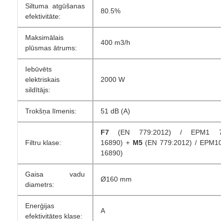
Siltuma atgūšanas
80.5%
efektivitāte:
Maksimālais
400 m3/h
plūsmas ātrums:
Iebūvēts
elektriskais
2000 W
sildītājs:
Trokšņa līmenis:
51 dB (A)
F7
(EN 779:2012) / EPM1 7
Filtru klase:
16890) +
M5
(EN 779:2012) / EPM1
16890)
Gaisa vadu
Ø160 mm
diametrs:
Enerģijas
A
efektivitātes klase: