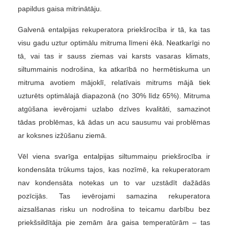
papildus gaisa mitrinātāju.
Galvenā entalpijas rekuperatora priekšrocība ir tā, ka tas
visu gadu uztur optimālu mitruma līmeni ēkā. Neatkarīgi no
tā, vai tas ir sauss ziemas vai karsts vasaras klimats,
siltummainis nodrošina, ka atkarībā no hermētiskuma un
mitruma avotiem mājoklī, relatīvais mitrums mājā tiek
uzturēts optimālajā diapazonā (no 30% līdz 65%). Mitruma
atgūšana ievērojami uzlabo dzīves kvalitāti, samazinot
tādas problēmas, kā ādas un acu sausumu vai problēmas
ar koksnes izžūšanu ziemā.
Vēl viena svarīga entalpijas siltummaiņu priekšrocība ir
kondensāta trūkums tajos, kas nozīmē, ka rekuperatoram
nav kondensāta notekas un to var uzstādīt dažādās
pozīcijās. Tas ievērojami samazina rekuperatora
aizsalšanas risku un nodrošina to teicamu darbību bez
priekšsildītāja pie zemām āra gaisa temperatūrām – tas