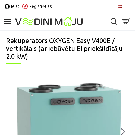
Ieiet
Reģistrēties
LV
Rekuperators OXYGEN Easy V400E /
vertikālais (ar iebūvētu El.priekšildītāju
2.0 kW)