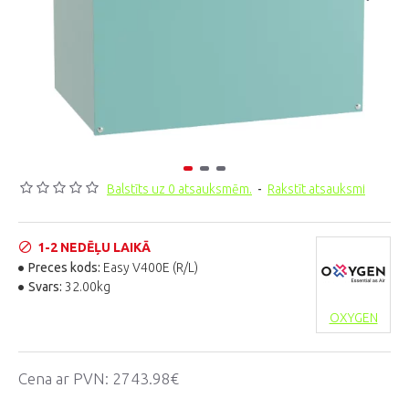
Balstīts uz 0 atsauksmēm.
-
Rakstīt atsauksmi
1-2 NEDĒĻU LAIKĀ
Preces kods:
Easy V400E (R/L)
Svars:
32.00kg
OXYGEN
Cena ar PVN:
2743.98€