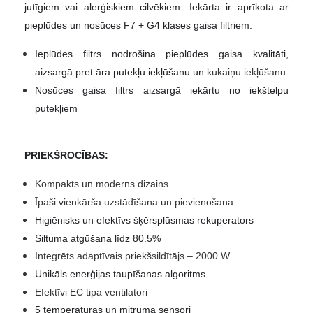
jutīgiem vai alerģiskiem cilvēkiem.
Iekārta ir aprīkota ar
pieplūdes un nosūces F7 + G4 klases gaisa filtriem.
Ieplūdes filtrs nodrošina pieplūdes gaisa kvalitāti,
aizsargā pret āra putekļu iekļūšanu un
kukaiņu iekļūšanu
Nosūces gaisa filtrs aizsargā iekārtu no iekštelpu
putekļiem
PRIEKŠROCĪBAS:
Kompakts un moderns dizains
Īpaši vienkārša uzstādīšana un pievienošana
Higiēnisks un efektīvs šķērsplūsmas rekuperators
Siltuma atgūšana līdz 80.5%
Integrēts adaptīvais priekšsildītājs – 2000 W
Unikāls enerģijas taupīšanas algoritms
Efektīvi EC tipa ventilatori
5 temperatūras un mitruma sensori