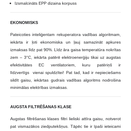
Izsmalcināts EPP dizaina korpuss
EKONOMISKS
Pateicoties inteliģentam rekuperatora vadības algoritmam,
iekārta ir ļoti ekonomiska un ļauj samazināt apkures
izmaksas līdz pat 90%. Līdz āra gaisa temperatūra nokrītas
zem – 3°C, iekārta patērē elektroenerģiju tikai uz augstas
efektivitātes EC ventilatoriem, kuru patēriņš ir
līdzvertīgs
vienai spuldzītei!
Pat tad, kad ir nepieciešams
sildīt gaisu, iekārtas gudrais vadības algoritms nodrošina
minimālas elektrības izmaksas.
AUGSTA FILTRĒŠANAS KLASE
Augstas filtrēšanas klases filtri lieliski attīra gaisu, notverot
pat vismazākos ziedputekšņus. Tāpēc tie ir īpaši ieteicami