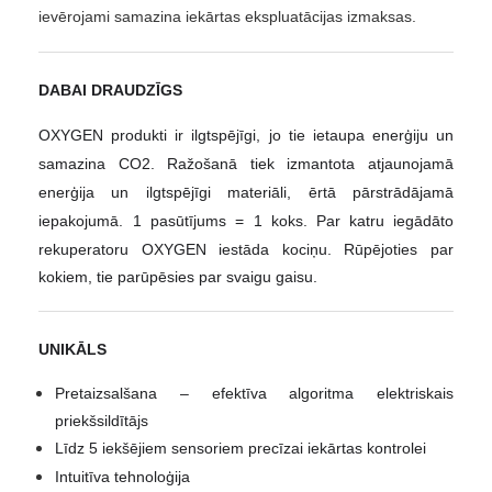
ievērojami samazina iekārtas ekspluatācijas izmaksas.
DABAI DRAUDZĪGS
OXYGEN produkti ir ilgtspējīgi, jo tie ietaupa enerģiju un
samazina CO2. Ražošanā tiek izmantota atjaunojamā
enerģija un ilgtspējīgi materiāli, ērtā pārstrādājamā
iepakojumā.
1 pasūtījums = 1 koks. Par katru iegādāto
rekuperatoru OXYGEN iestāda kociņu. Rūpējoties par
kokiem, tie parūpēsies par svaigu gaisu.
UNIKĀLS
Pretaizsalšana – efektīva algoritma elektriskais
priekšsildītājs
Līdz 5 iekšējiem sensoriem precīzai iekārtas kontrolei
Intuitīva tehnoloģija