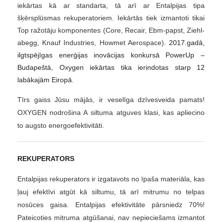
iekārtas kā ar standarta, tā arī ar Entalpijas tipa
šķērsplūsmas rekuperatoriem. Iekārtās tiek izmantoti tikai
Top ražotāju komponentes (Core, Recair, Ebm-papst, Ziehl-
abegg, Knauf Industries, Howmet Aerospace).
2017.gadā,
ilgtspējīgas enerģijas inovācijas konkursā PowerUp –
Budapeštā, Oxygen iekārtas tika ierindotas starp 12
labākajām Eiropā.
Tīrs gaiss Jūsu mājās, ir veselīga dzīvesveida pamats!
OXYGEN nodrošina A siltuma atguves klasi, kas apliecino
to augsto energoefektivitāti.
REKUPERATORS
Entalpijas rekuperators ir izgatavots no īpaša materiāla, kas
ļauj efektīvi atgūt kā siltumu, tā arī mitrumu no telpas
nosūces gaisa. Entalpijas efektivitāte pārsniedz 70%!
Pateicoties mitruma atgūšanai, nav nepieciešams izmantot