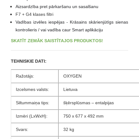
Aizsardzība pret pārkaršanu un sasalšanu
F7 + G4 klases filtri
Vadības izvēles iespējas - Krāsains skārienjūtīgs sienas
kontrolieris
/ vai vadība caur Smart aplikāciju
SKATĪT ZEMĀK SAISTĪTAJOS PRODUKTOS!
TEHNISKIE DATI:
Ražotājs:
OXYGEN
Izcelsmes valsts:
Lietuva
Siltummaiņa tips:
šķērsplūsmas – entalpijas
Izmēri (LxWxH):
750 x 677 x 492 mm
Svars:
32 kg