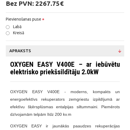
Bez PVN:
2267.75€
Pievienošanas puse
Labā
Kreisā
APRAKSTS
OXYGEN EASY V400E – ar iebūvētu
elektrisko priekšsildītāju 2.0kW
OXYGEN EASY V400E - m
oderns, kompakts un
energoefektīvs rekuperators zemgriestu izpildījumā ar
efektīvu šķērsplūsmas entalpijas siltummaini.
Piemērots
dzīvojamām telpām līdz 200 kv.m
OXYGEN EASY ir jaunākās paaudzes rekuperācijas