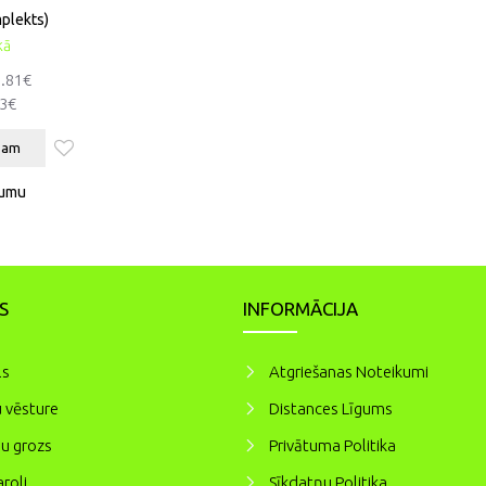
mplekts)
kā
3.81€
53€
zam
jumu
S
INFORMĀCIJA
ls
Atgriešanas Noteikumi
 vēsture
Distances Līgums
u grozs
Privātuma Politika
roli
Sīkdatņu Politika