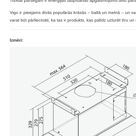
Turklāt pārsegam ir enerģijas taupīšanas apgaismojums divu paral
Vigo ir pieejams divās populārās krāsās – baltā un melnā – un var
varat būt pārliecināti, ka tas ir produkts, kas palīdz uzturēt tīru u
Izmēri: