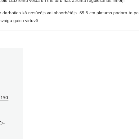
ēlu LED lentu veidā un trīs turbīnas ātruma regulēšanas līmeņi.
 darboties kā nosūcējs vai absorbētājs. 59,5 cm platums padara to par pe
n svaigu gaisu virtuvē.