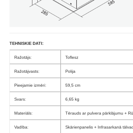
TEHNISKIE DATI:
Ražotājs:
Toflesz
Ražotājvasts:
Polija
Pieejamie izmēri:
59,5 cm
Svars:
6,65 kg
Materiāls:
Tērauds ar pulvera pārklājumu + Rūd
Vadība:
Skārienpanelis + Infrasarkanā tālva