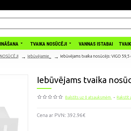
INĀŠANA
TVAIKA NOSŪCĒJI
VANNAS ISTABAI
TVAI
 NOSŪCĒJI
Iebūvējamie_
Iebūvējams tvaika nosūcējs: VIGO 59,5
Iebūvējams tvaika nosū
Balstīts uz 0 atsauksmēm.
-
Rakstīt
Cena ar PVN:
392.96€