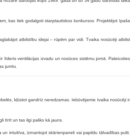
 nozarē darbojās kopš 1989. gada un šo 34 gadu darbības laikā
em, kas tiek godalgoti starptautiskos konkursos. Projektējot īpaša
abājot atbilstību idejai – rūpēm par vidi. Tvaika nosūcēji atbilst
r līderis ventilācijas izvadu un nosūces sistēmu jomā. Pateicoties
as jumtu.
mēbelēs, kļūstot gandrīz neredzamas. Iebūvējamie tvaika nosūcēji ir
tīrīt un tas ilgi paliks kā jauns.
 intuitīva, izmantojot skārienpaneli vai papildu tālvadības pulti.