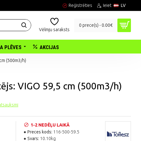
Reģistrēties
Ieiet
LV
0 prece(s) - 0.00€
Vēlmju saraksts
KA PLĒVES
AKCIJAS
 cm (500m3/h)
cējs: VIGO 59,5 cm (500m3/h)
 atsauksmi
1-2 NEDĒĻU LAIKĀ
Preces kods:
116-500-59.5
Svars:
10.10kg