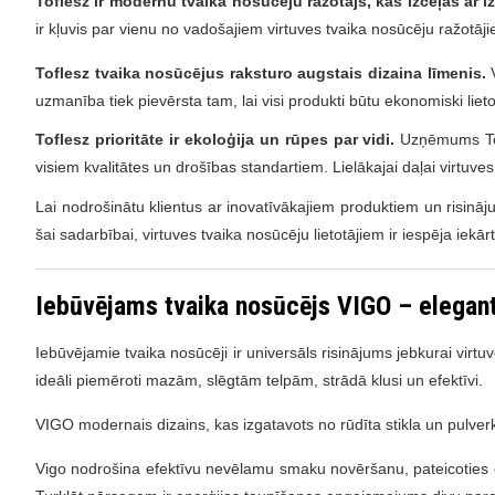
Toflesz ir modernu tvaika nosūcēju ražotājs, kas izceļās ar i
ir kļuvis par vienu no vadošajiem virtuves tvaika nosūcēju ražotāji
Toflesz tvaika nosūcējus raksturo augstais dizaina līmenis.
uzmanība tiek pievērsta tam, lai visi produkti būtu ekonomiski lieto
Toflesz prioritāte ir ekoloģija un rūpes par vidi.
Uzņēmums Tofl
visiem kvalitātes un drošības standartiem. Lielākajai daļai virtuves
Lai nodrošinātu klientus ar inovatīvākajiem produktiem un risināj
šai sadarbībai, virtuves tvaika nosūcēju lietotājiem ir iespēja iek
Iebūvējams tvaika nosūcējs VIGO – elegants
Iebūvējamie tvaika nosūcēji ir universāls risinājums jebkurai virt
ideāli piemēroti mazām, slēgtām telpām, strādā klusi un efektīvi.
VIGO modernais dizains, kas izgatavots no rūdīta stikla un pulverkrās
Vigo nodrošina efektīvu nevēlamu smaku novēršanu, pateicoties efe