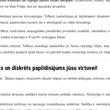
zcilu kvalitāti un rūpīgu darbu visās detaļās!
Uzņēmums Toflesz šajā
em ne tikai Polijā, bet arī daudzās ārvalstīs.
Veidojot jaunas koncepcijas, Toflesz sadarbojas ar labākajiem dizaineri
šanā, pateicoties kuriem tie ir ekoloģiski un videi draudzīgi.
esz nodrošina visaugstāko piedāvāto produktu kvalitāti, vienlaikus sagl
 tvaika nosūcēju ir A vai A+ enerģijas klase.
umiem virtuvē, Toflesz izveidoja sadarbību ar Somu ražotāju Vilpe, kas i
ārtu darbību padarīt īpaši klusu un pārcelt tvaika nosūcēja motoru uz māj
 un diskrēts papildinājums jūsu virtuvei!
uvei. Šādas kapes neaizņem daudz telpas un lieliski iekļaujas virtuves 
ota tērauda, piešķirs katrai virtuvei unikālu raksturu. Nosūcēju ir viegli 
ktīvai turbīnas un spraugu nosūkšanas sistēmai. Vadība ir vienkārša un