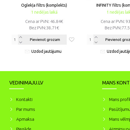
Oglekļa filtrs (komplekts)
INFINITY filtrs (ko
1 nedēļas laikā
1 nedēļas lai
Cena ar PVN: 46.84€
Cena ar PVN: 9
Bez PVN:
38.71€
Bez PVN:
77.
Pievienot grozam
Pievienot gro
Uzdod jautājumu
Uzdod jautā
VEDINIMAJU.LV
MANS KONT
Kontakti
Mans profi
Par mums
Pasūtījumu
Apmaksa
Mans vēlmj
Piegāde
Aizmirsu pa