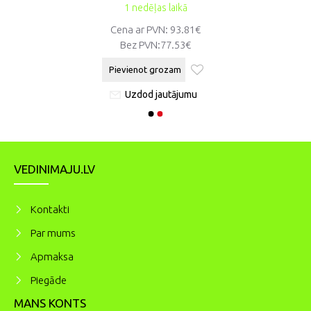
1 nedēļas laikā
Cena ar PVN: 93.81€
Bez PVN:
77.53€
Pievienot grozam
Uzdod jautājumu
VEDINIMAJU.LV
Kontakti
Par mums
Apmaksa
Piegāde
MANS KONTS