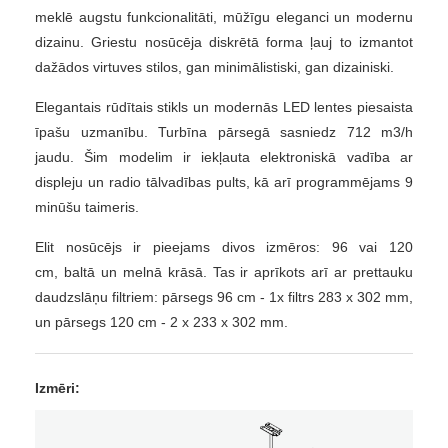
meklē augstu funkcionalitāti, mūžīgu eleganci un modernu
dizainu. Griestu nosūcēja diskrētā forma ļauj to izmantot
dažādos virtuves stilos, gan minimālistiski, gan dizainiski.
Elegantais rūdītais stikls un modernās LED lentes piesaista
īpašu uzmanību. Turbīna pārsegā sasniedz 712 m3/h
jaudu. Šim modelim ir iekļauta elektroniskā vadība ar
displeju un radio tālvadības pults, kā arī programmējams 9
minūšu taimeris.
Elit nosūcējs ir pieejams divos izmēros: 96 vai 120
cm, baltā un melnā krāsā.
Tas ir aprīkots arī ar prettauku
daudzslāņu filtriem: pārsegs 96 cm - 1x filtrs 283 x 302 mm,
un pārsegs 120 cm - 2 x 233 x 302 mm.
Izmēri: