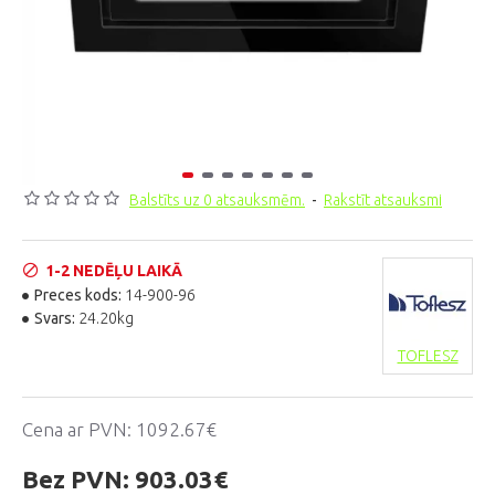
Balstīts uz 0 atsauksmēm.
-
Rakstīt atsauksmi
1-2 NEDĒĻU LAIKĀ
Preces kods:
14-900-96
Svars:
24.20kg
TOFLESZ
Cena ar PVN:
1092.67€
Bez PVN:
903.03€