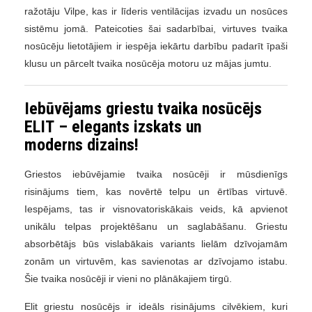
ražotāju Vilpe, kas ir līderis ventilācijas izvadu un nosūces
sistēmu jomā. Pateicoties šai sadarbībai, virtuves tvaika
nosūcēju lietotājiem ir iespēja iekārtu darbību padarīt īpaši
klusu un pārcelt tvaika nosūcēja motoru uz mājas jumtu.
Iebūvējams griestu tvaika nosūcējs
ELIT – elegants izskats un
moderns dizains!
Griestos iebūvējamie tvaika nosūcēji ir mūsdienīgs
risinājums tiem, kas novērtē telpu un ērtības virtuvē.
Iespējams, tas ir visnovatoriskākais veids, kā apvienot
unikālu telpas projektēšanu un saglabāšanu. Griestu
absorbētājs būs vislabākais variants lielām dzīvojamām
zonām un virtuvēm, kas savienotas ar dzīvojamo istabu.
Šie tvaika nosūcēji ir vieni no plānākajiem tirgū.
Elit griestu nosūcējs ir ideāls risinājums cilvēkiem, kuri