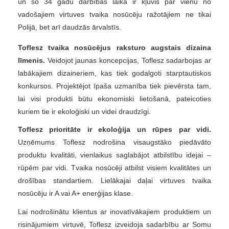
un šo 34 gadu darbības laikā ir kļuvis par vienu no
vadošajiem virtuves tvaika nosūcēju ražotājiem ne tikai
Polijā, bet arī daudzās ārvalstīs.
Toflesz tvaika nosūcējus raksturo augstais dizaina
līmenis.
Veidojot jaunas koncepcijas, Toflesz sadarbojas ar
labākajiem dizaineriem, kas tiek godalgoti starptautiskos
konkursos. Projektējot īpaša uzmanība tiek pievērsta tam,
lai visi produkti būtu ekonomiski lietošanā, pateicoties
kuriem tie ir ekoloģiski un videi draudzīgi.
Toflesz prioritāte ir ekoloģija un rūpes par vidi.
Uzņēmums Toflesz nodrošina visaugstāko piedāvāto
produktu kvalitāti, vienlaikus saglabājot atbilstību idejai –
rūpēm par vidi. Tvaika nosūcēji atbilst visiem kvalitātes un
drošības standartiem. Lielākajai daļai virtuves tvaika
nosūcēju ir A vai A+ enerģijas klase.
Lai nodrošinātu klientus ar inovatīvākajiem produktiem un
risinājumiem virtuvē, Toflesz izveidoja sadarbību ar Somu