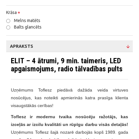
Krāsa
Melns matēts
Balts glancēts
APRAKSTS
ELIT – 4 ātrumi, 9 min. taimeris, LED
apgaismojums, radio tālvadības pults
Uzņēmums Toflesz piedāvā dažāda veida virtuves
nosūcējus, kas noteikti apmierinās katra prasīga klienta
visaugstākās cerības!
Toflesz ir modernu tvaika nosūcēju ražotājs, kas
izceļās ar izcilu kvalitāti un rūpīgu darbu visās detaļās!
Uzņēmums Toflesz šajā nozarē darbojās kopš 1989. gada