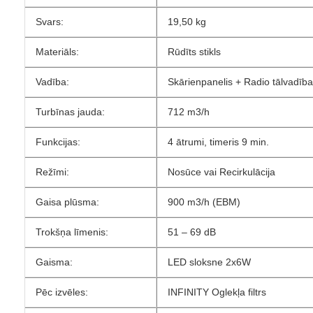
Svars:
19,50 kg
Materiāls:
Rūdīts stikls
Vadība:
Skārienpanelis + Radio tālvadība
Turbīnas jauda:
712 m3/h
Funkcijas:
4 ātrumi, timeris 9 min.
Režīmi:
Nosūce vai Recirkulācija
Gaisa plūsma:
900 m3/h (EBM)
Trokšņa līmenis:
51 – 69 dB
Gaisma:
LED sloksne 2x6W
Pēc izvēles:
INFINITY Oglekļa filtrs